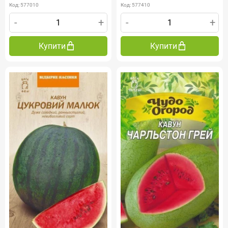
Код: 577010
Код: 577410
-
+
-
+
Купити
Купити