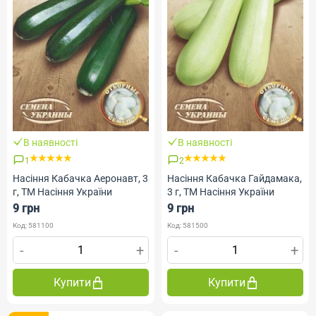
В наявності
В наявності
1
2
Насіння Кабачка Аеронавт, 3
Насіння Кабачка Гайдамака,
г, ТМ Насіння України
3 г, ТМ Насіння України
9 грн
9 грн
Код: 581100
Код: 581500
-
+
-
+
Купити
Купити