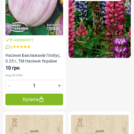
В наявності
1
Насіння Баклажанів Глобус,
0.25 г, ТМ Насіння України
10 грн
Код: 661600
-
+
Купити