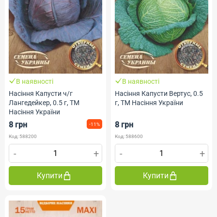
В наявності
В наявності
Насіння Капусти ч/г
Насіння Капусти Вертус, 0.5
Лангедейкер, 0.5 г, ТМ
г, ТМ Насіння України
Насіння України
8 грн
8 грн
-11%
Код: 588200
Код: 588600
-
+
-
+
Купити
Купити