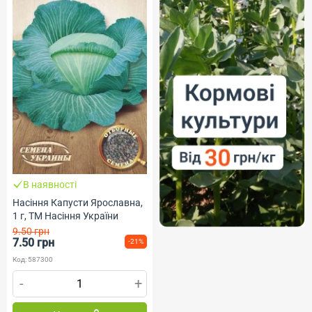
В наявності
Насіння Капусти Ярославна,
1 г, ТМ Насіння України
9.50 грн
7.50 грн
-21%
Код: 587300
-
+