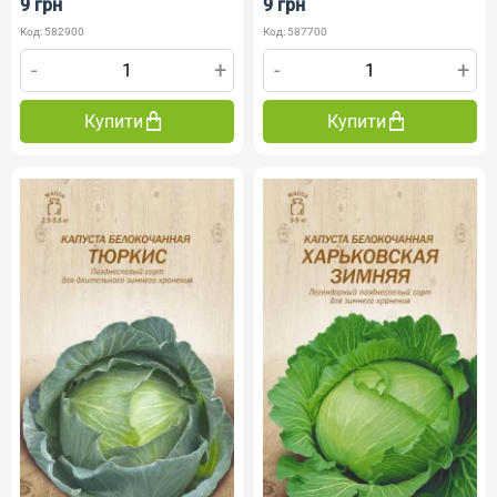
9 грн
9 грн
Код: 582900
Код: 587700
-
+
-
+
Купити
Купити