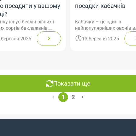
о посадити у вашому
посадки кабачків
ді?
нку існує безліч різних і
Кабачки – це один з
их сортів баклажанів,
найпопулярніших овочів в
 яких особливе місце
Україні. Він вирізняється
 березня 2025
13 березня 2025
ають білі баклажани
високою врожайністю і
невибагливістю у догляді.
Однак правильний вибір м
вирощування кабачків від
ключову роль в успішному
вирощуванні ...
Показати ще
1
2