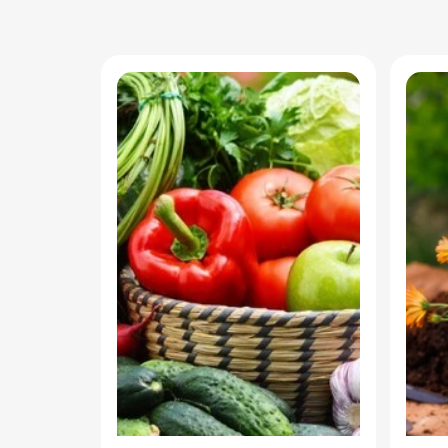
Завдяки правильно проведеній
замор
комплексній осінній обробці
вибаг
саду і городу можна захистити
прикр
майбутній урожай від
настр
патогенних мікроорганізмів і
шкідників, і полегшити собі
життя навесні.