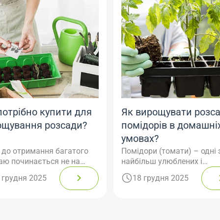
отрібно купити для
Як вирощувати розс
ощування розсади?
помідорів в домашні
умовах?
 до отримання багатого
Помідори (томати) – одні 
аю починається не на
найбільш улюблених і
і, а на підвіконні. Період
поширених овочів на наш
 грудня 2025
18 грудня 2025
щування розсади – це
грядках. Однак, кліматичн
чно важливий етап, що
умови України, особливо у
ає уваги та планування.
північних та центральних
забезпечити молодим
регіонах, не дозволяють с