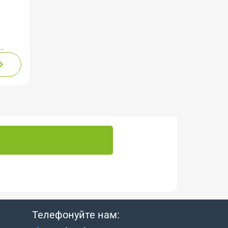
ісця
іграє
 їх
Телефонуйте нам: