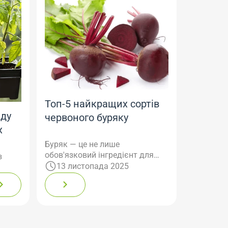
Топ-5 найкращих сортів
аду
червоного буряку
х
Буряк — це не лише
обов'язковий інгредієнт для
з
українського борщу, але й цінне
13 листопада 2025
джерело вітамінів,
их
мікроелементів та харчових
і
волокон. Однак, щоб отримати
його максимальний врожай та
насичений солодкий смак,
іяти