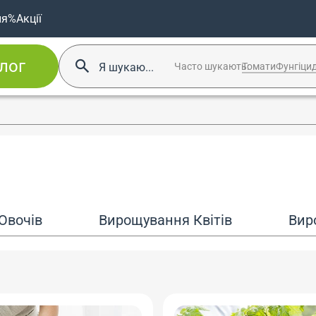
ня
%Акції
лог
Часто шукають:
Томати
Фунгіци
Овочів
Вирощування Квітів
Вир