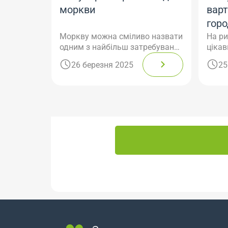
моркви
варт
горо
Моркву можна сміливо назвати
На ри
одним з найбільш затребуваних
цікав
і популярних овочів у світі. Вона
серед
26 березня 2025
25
цінується не тільки своїм
займ
насиченим смаком, а й
корисними властивостями,
широкими можливостями
використання в кулінарії.