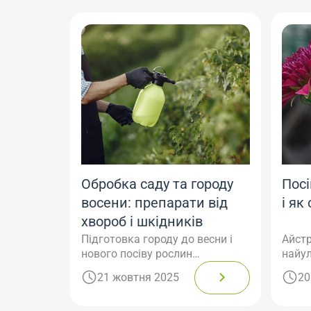
росл
подекуди й весняного сезону.
для р
Тому посівний календар на
важли
серпень 2026 стане у пригоді
матер
всім, хто прагне грамотно
зазда
розпланувати роботи на ділянці.
підго
Ваш ч
пропу
посів
Обробка саду та городу
Посі
восени: препарати від
і як
хвороб і шкідників
Підготовка городу до весни і
Айстр
нового посіву рослин
найул
починається ще восени. Саме
садів
21 жовтня 2025
20
від неї багато в чому залежить
яскра
успіх майбутнього врожаю.
радув