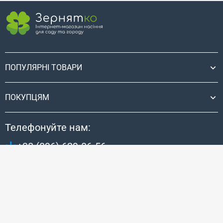
ділянці.
Помідори (томати) – одні 
найбільш улюблених і
18 грудня 2025
поширених овочів на наш
грядках. Однак, кліматичн
умови України, особливо у
ПОПУЛЯРНІ ТОВАРИ
північних та центральних
регіонах, не дозволяють с
теплолюбні томати
ПОКУПЦЯМ
безпосередньо у відкрити
ґрунт на початку сезону.
Телефонуйте нам:
+38 (096) 629-06-56
Пн-Пт: 9:00 - 18:00 | Сб: 10:00 -16:00 | Нд: вихідний
Ми в соціальних мережах: