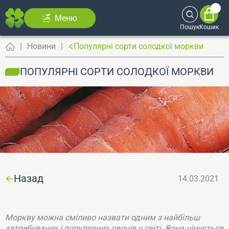
Меню
Пошук
Кошик
Новини
Популярні сорти солодкої моркви
ПОПУЛЯРНІ СОРТИ СОЛОДКОЇ МОРКВИ
Назад
14.03.2021
Моркву можна сміливо назвати одним з найбільш
затребуваних і популярних овочів у світі. Вона цінується