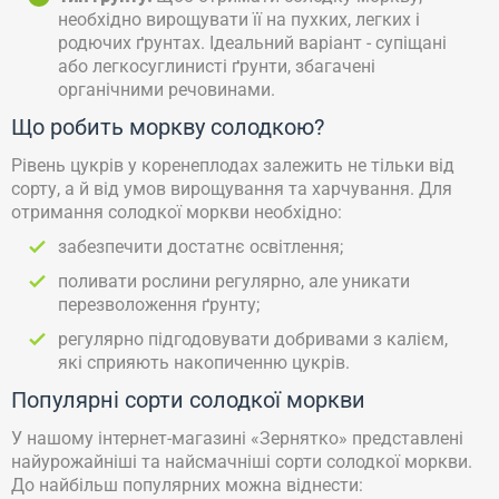
необхідно вирощувати її на пухких, легких і
родючих ґрунтах. Ідеальний варіант - супіщані
або легкосуглинисті ґрунти, збагачені
органічними речовинами.
Що робить моркву солодкою?
Рівень цукрів у коренеплодах залежить не тільки від
сорту, а й від умов вирощування та харчування. Для
отримання солодкої моркви необхідно:
забезпечити достатнє освітлення;
поливати рослини регулярно, але уникати
перезволоження ґрунту;
регулярно підгодовувати добривами з калієм,
які сприяють накопиченню цукрів.
Популярні сорти солодкої моркви
У нашому інтернет-магазині «Зернятко» представлені
найурожайніші та найсмачніші сорти солодкої моркви.
До найбільш популярних можна віднести: