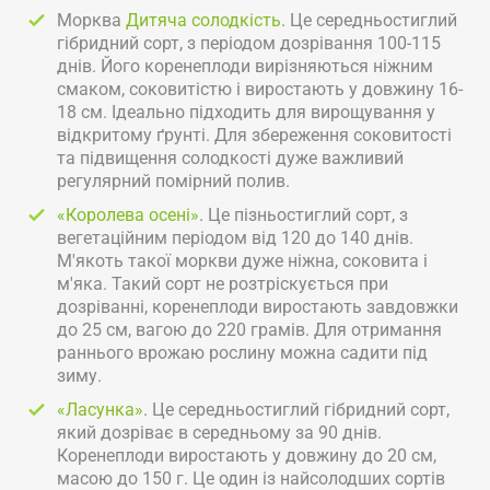
Морква
Дитяча солодкість
. Це середньостиглий
гібридний сорт, з періодом дозрівання 100-115
днів. Його коренеплоди вирізняються ніжним
смаком, соковитістю і виростають у довжину 16-
18 см. Ідеально підходить для вирощування у
відкритому ґрунті. Для збереження соковитості
та підвищення солодкості дуже важливий
регулярний помірний полив.
«Королева осені»
. Це пізньостиглий сорт, з
вегетаційним періодом від 120 до 140 днів.
М'якоть такої моркви дуже ніжна, соковита і
м'яка. Такий сорт не розтріскується при
дозріванні, коренеплоди виростають завдовжки
до 25 см, вагою до 220 грамів. Для отримання
раннього врожаю рослину можна садити під
зиму.
«Ласунка»
. Це середньостиглий гібридний сорт,
який дозріває в середньому за 90 днів.
Коренеплоди виростають у довжину до 20 см,
масою до 150 г. Це один із найсолодших сортів