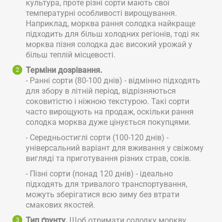
культура, проте різні сорти мають свої
температурні особливості вирощування.
Наприклад, морква рання солодка найкраще
підходить для більш холодних регіонів, тоді як
морква пізня солодка дає високий урожай у
більш теплій місцевості.
Терміни дозрівання.
- Ранні сорти (80-100 днів) - відмінно підходять
для збору в літній період, відрізняються
соковитістю і ніжною текстурою. Такі сорти
часто вирощують на продаж, оскільки рання
солодка морква дуже цінується покупцями.
- Середньостиглі сорти (100-120 днів) -
універсальний варіант для вживання у свіжому
вигляді та приготування різних страв, соків.
- Пізні сорти (понад 120 днів) - ідеально
підходять для тривалого транспортування,
можуть зберігатися всю зиму без втрати
смакових якостей.
Тип ґрунту.
Щоб отримати солодку моркву,