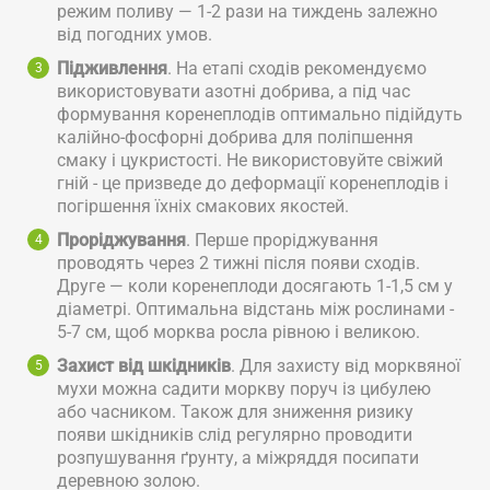
режим поливу — 1-2 рази на тиждень залежно
від погодних умов.
Підживлення
. На етапі сходів рекомендуємо
використовувати азотні добрива, а під час
формування коренеплодів оптимально підійдуть
калійно-фосфорні добрива для поліпшення
смаку і цукристості. Не використовуйте свіжий
гній - це призведе до деформації коренеплодів і
погіршення їхніх смакових якостей.
Проріджування
. Перше проріджування
проводять через 2 тижні після появи сходів.
Друге — коли коренеплоди досягають 1-1,5 см у
діаметрі. Оптимальна відстань між рослинами -
5-7 см, щоб морква росла рівною і великою.
Захист від шкідників
. Для захисту від морквяної
мухи можна садити моркву поруч із цибулею
або часником. Також для зниження ризику
появи шкідників слід регулярно проводити
розпушування ґрунту, а міжряддя посипати
деревною золою.