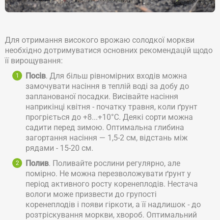
Для отримання високого врожаю солодкої моркви
необхідно дотримуватися основних рекомендацій щодо
її вирощування:
Посів
. Для більш рівномірних входів можна
замочувати насіння в теплій воді за добу до
запланованої посадки. Висівайте насіння
наприкінці квітня - початку травня, коли ґрунт
прогріється до +8...+10°C. Деякі сорти можна
садити перед зимою. Оптимальна глибина
загортання насіння — 1,5-2 см, відстань між
рядами - 15-20 см.
Полив
. Поливайте рослини регулярно, але
помірно. Не можна перезволожувати ґрунт у
період активного росту коренеплодів. Нестача
вологи може призвести до групості
коренеплодів і появи гіркоти, а її надлишок - до
розтріскування моркви, хвороб. Оптимальний