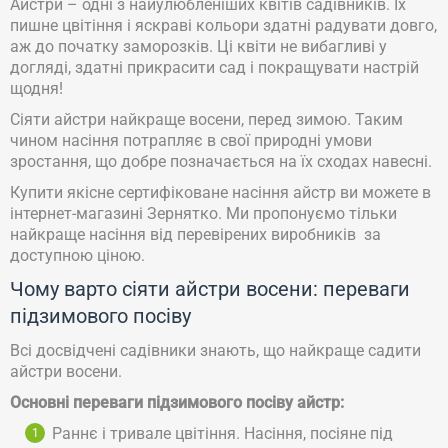
Айстри – одні з найулюбленіших квітів садівників. Їх
пишне цвітіння і яскраві кольори здатні радувати довго,
аж до початку заморозків. Ці квіти не вибагливі у
догляді, здатні прикрасити сад і покращувати настрій
щодня!
Сіяти айстри найкраще восени, перед зимою. Таким
чином насіння потрапляє в свої природні умови
зростання, що добре позначається на їх сходах навесні.
Купити якісне сертифіковане насіння айстр ви можете в
інтернет-магазині Зернятко. Ми пропонуємо тільки
найкраще насіння від перевірених виробників за
доступною ціною.
Чому варто сіяти айстри восени: переваги
підзимового посіву
Всі досвідчені садівники знають, що найкраще садити
айстри восени.
Основні переваги підзимового посіву айстр:
Раннє і тривале цвітіння. Насіння, посіяне під