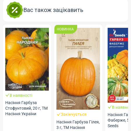
Вас також зацікавить
НОВИНКА
В наявності
Насіння Гарбуза
В наявнос
Стофунтовий, 20 г, ТМ
Насіння України
Закінчується
Насіння Гар
Фаберже, 5 
Насіння Гарбуза Гілея,
Seeds
3 г, ТМ Насіння