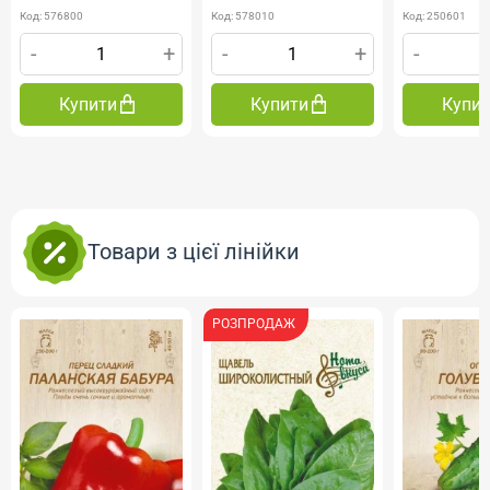
Код: 576800
Код: 578010
Код: 250601
-
+
-
+
-
Купити
Купити
Купи
Товари з цієї лінійки
РОЗПРОДАЖ