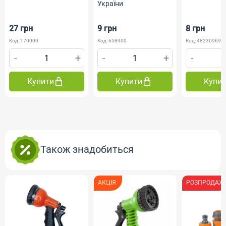
України
27 грн
9 грн
8 грн
Код: 170000
Код: 658900
Код: 482309690
-
+
-
+
-
Купити
Купити
Купи
Також знадобиться
АКЦІЯ
РОЗПРОДАЖ