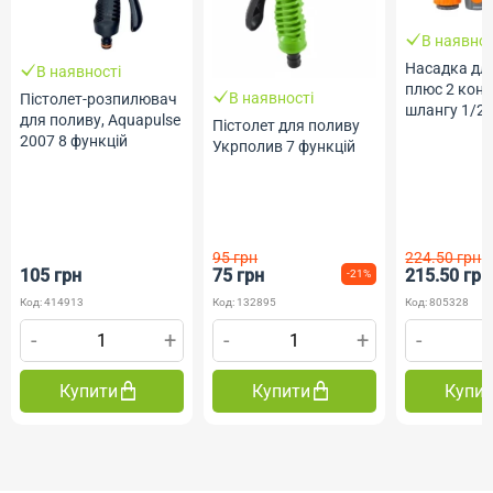
В наявнос
Насадка дл
В наявності
плюс 2 кон
В наявності
Пістолет-розпилювач
шлангу 1/2"
для поливу, Aquapulse
Пістолет для поливу
адаптер ABS
2007 8 функцій
Укрполив 7 функцій
Sigma flora
95 грн
224.50 грн
105 грн
75 грн
215.50 грн
-21%
Код: 414913
Код: 132895
Код: 805328
-
+
-
+
-
Купити
Купити
Купи