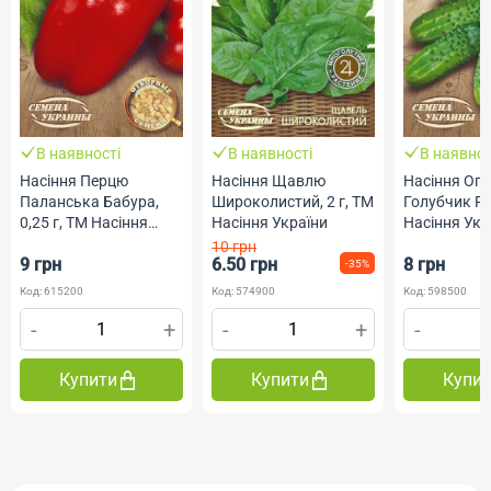
В наявності
В наявності
В наявнос
Насіння Перцю
Насіння Щавлю
Насіння Огі
Паланська Бабура,
Широколистий, 2 г, ТМ
Голубчик F1,
0,25 г, ТМ Насіння
Насіння України
Насіння Укр
України
10 грн
9 грн
6.50 грн
8 грн
-35%
Код: 615200
Код: 574900
Код: 598500
-
+
-
+
-
Купити
Купити
Купи