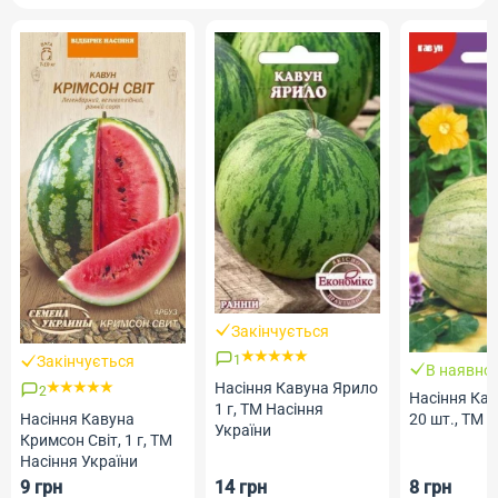
Закінчується
1
Закінчується
В наявнос
Насіння Кавуна Ярило
2
Насіння Кав
1 г, ТМ Насіння
Насіння Кавуна
20 шт., ТМ 
України
Кримсон Світ, 1 г, ТМ
Насіння України
9 грн
14 грн
8 грн