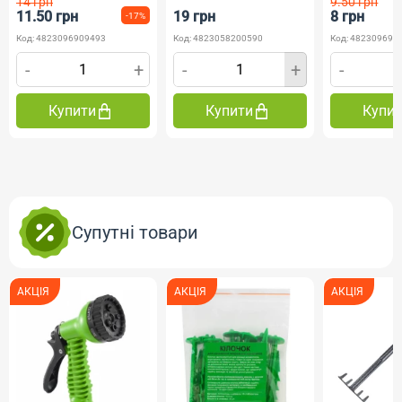
14 грн
9.50 грн
11.50 грн
19 грн
8 грн
-17%
Код: 4823096909493
Код: 4823058200590
Код: 482309690
-
+
-
+
-
Купити
Купити
Купи
Супутні товари
АКЦІЯ
АКЦІЯ
АКЦІЯ