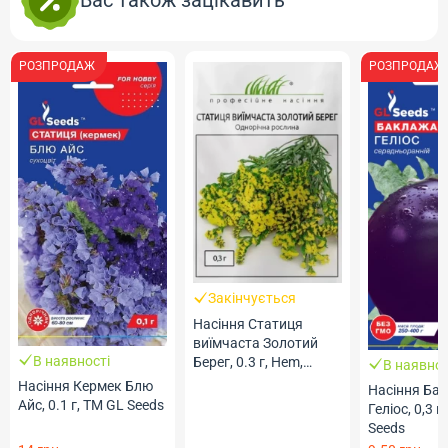
Вас також зацікавить
РОЗПРОДАЖ
РОЗПРОДАЖ
Закінчується
Насіння Статиця
виїмчаста Золотий
В наявності
Берег, 0.3 г, Hem,
В наявнос
Голландія, ТМ
Насіння Кермек Блю
Насіння Ба
Професійне насіння
Айс, 0.1 г, ТМ GL Seeds
Геліос, 0,3 г
Seeds