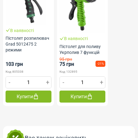
В наявності
Пістолет розпилювач
В наявності
Grad 5012475 2
Пістолет для поливу
режими
Укрполив 7 функцій
95 грн
103 грн
75 грн
-21%
Код: 805338
Код: 132895
-
+
-
+
Купити
Купити