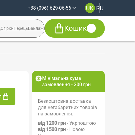
UK
RU
+38 (096) 629-06-56
Кошик
д
Огірки
Перець
Баклажан
Кабачок
Syngenta
+38 (096) 629-06-56
Viber
Telegram
Facebook
Мінімальна сума
Instagram
замовлення - 300 грн
и
Безкоштовна доставка
для негабаритних товарів
на замовлення:
від 1200 грн
- Укрпоштою
від 1500 грн
- Новою