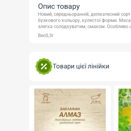
Опис товару
Новий, середньоранній, делікатесний сорт
бузкового кольору, кулястої форми.
Маса 
злегка солодкуватим, смаком.
Особливо 
Вес0,3г
Товари цієї лінійки