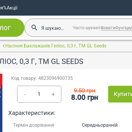
ня
%Акції
лог
Часто шукають:
Томати
Фунгіци
Насіння Баклажанів Геліос, 0,3 г, ТМ GL Seeds
ОС, 0,3 Г, ТМ GL SEEDS
Код товару: 4823096900735
9.50 грн
Купит
-
+
8.00 грн
Характеристики:
Термін дозрівання
Середньоранній