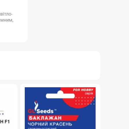
вітло-
ємним,