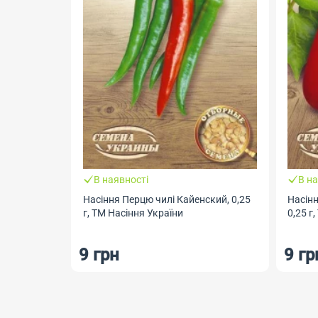
В наявності
В на
Насіння Перцю чилі Кайенский, 0,25
Насін
г, ТМ Насіння України
0,25 г
9 грн
9 гр