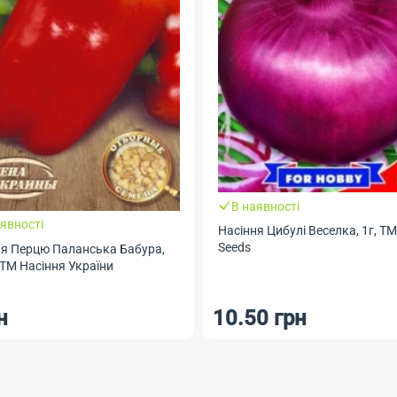
В наявності
явності
Насіння Цибулі Веселка, 1г, Т
Seeds
ня Перцю Паланська Бабура,
, ТМ Насіння України
н
10.50 грн