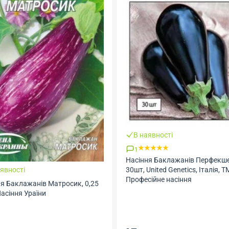
В наявності
1
Насіння Баклажанів Перфекшен F1,
30шт, United Genetics, Італія, ТМ
Професійне насіння
Матросик, 0,25
Н
к