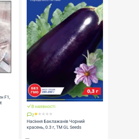
Закінчується
В наявності
Насіння Баклажанів Садко 
2
ТМ GL Seeds
асіння Баклажанів Чорний
расень, 0.3 г, ТМ GL Seeds