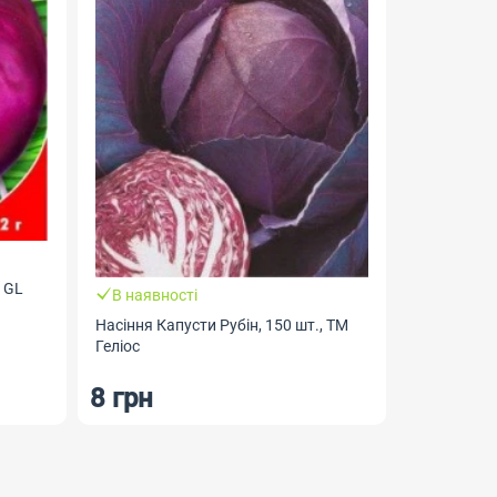
В наявно
Насіння Гор
Seeds
М GL
В наявності
Насіння Капусти Рубін, 150 шт., ТМ
Геліос
8 грн
15.50 