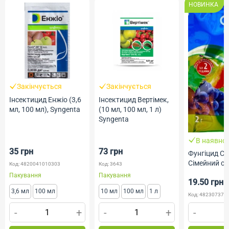
НОВИНКА
Закінчується
Закінчується
Інсектицид Енжіо (3,6
Інсектицид Вертімек,
мл, 100 мл), Syngenta
(10 мл, 100 мл, 1 л)
Syngenta
В наявнос
35 грн
73 грн
Фунгіцид Ск
Сімейний с
Код: 4820041010303
Код: 3643
Пакування
Пакування
19.50 грн
3,6 мл
100 мл
10 мл
100 мл
1 л
Код: 482307372
-
+
-
+
-