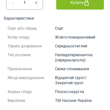
-
+
Купити
Характеристики:
Сорт або гібрид
Сорт
Колір плоду
Жовто-помаранчевий
Термін дозрівання
Середньостиглий
Тип рослини
Напівдетермінантна
(середньоросла)
Призначення
Свіже споживання
Місце вирощування
Відкритий грунт/
Закритий грунт
Форма плоду
Плоско-округла
Виробник
ТМ Насіння України