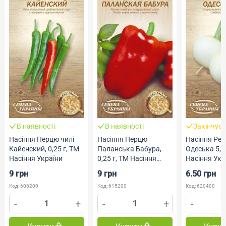
В наявності
В наявності
Закінчує
Насіння Перцю чилі
Насіння Перцю
Насіння Ре
Кайенский, 0,25 г, ТМ
Паланська Бабура,
Одеська 5, 2
Насіння України
0,25 г, ТМ Насіння
Насіння Укр
України
9 грн
9 грн
6.50 грн
Код: 608200
Код: 615200
Код: 620400
-
+
-
+
-