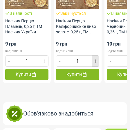
В наявності
Закінчується
В наявнос
Насіння Перцю
Насіння Перцю
Насіння Пе
Пламень, 0,25 г, ТМ
Каліфорнійське диво
Червоний ве
Насіння України
золоте, 0,25 г, ТМ
0,25 г, ТМ Н
Насіння України
України
9 грн
9 грн
10 грн
Код: 608400
Код: 612600
Код: 614000
-
+
-
+
-
Купити
Купити
Купи
Обов'язково знадобиться