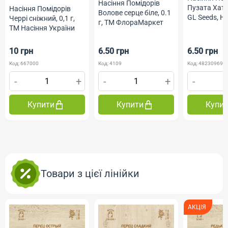
Насіння Помідорів
Пузата Хата,
Насіння Помідорів
Волове серце біле, 0.1
GL Seeds, 
Черрі сніжний, 0,1 г,
г, ТМ ФлораМаркет
ТМ Насіння України
10 грн
6.50 грн
6.50 грн
Код: 667000
Код: 4109
Код: 482309691
-
+
-
+
-
Купити
Купити
Купи
Товари з цієї лінійки
АКЦІЯ