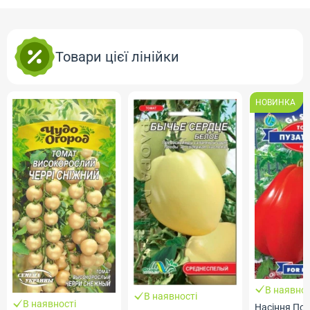
Товари цієї лінійки
НОВИНКА
В наявнос
В наявності
В наявності
Насіння Пом