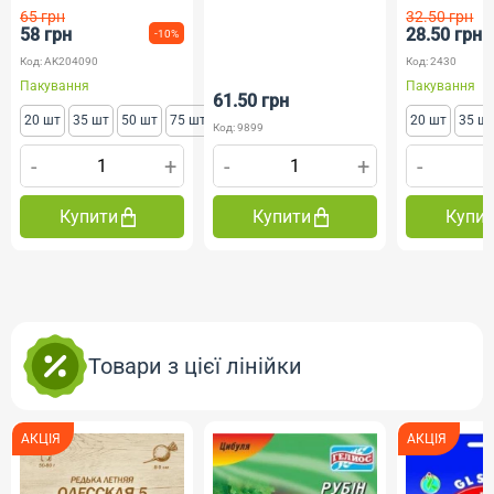
65 грн
32.50 грн
58 грн
28.50 грн
-10%
Код: AK204090
Код: 2430
Пакування
Пакування
61.50 грн
20 шт
35 шт
50 шт
75 шт
20 шт
35 ш
Код: 9899
-
+
-
+
-
Купити
Купити
Купи
Товари з цієї лінійки
АКЦІЯ
АКЦІЯ