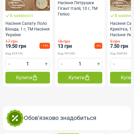
Насіння Петрушки
Гігант Італії, 10 г, ТМ
Геліос
В наявності
В наявнос
Насіння Салату Лоло
Насіння Сал
Біонда, 1 г, ТМ Насіння
Крихітка, 1 
України
Насіння Укр
17 грн
16 грн
9 грн
19.50 грн
13 грн
7.50 грн
--14%
-6%
Код: 624100
Код: 541060
Код: 568260
-
+
-
+
-
Купити
Купити
Купи
Обов'язково знадобиться