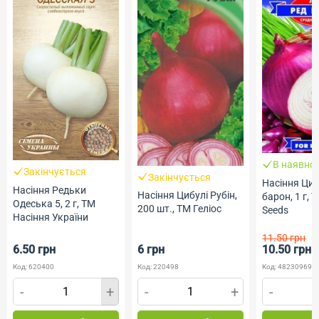
В наявнос
Закінчується
Закінчується
Насіння Циб
Насіння Редьки
Насіння Цибулі Рубін,
барон, 1 г, 
Одеська 5, 2 г, ТМ
200 шт., ТМ Геліос
Seeds
Насіння України
11.50 грн
6.50 грн
6 грн
10.50 грн
Код: 620400
Код: 220498
Код: 482309690
-
+
-
+
-