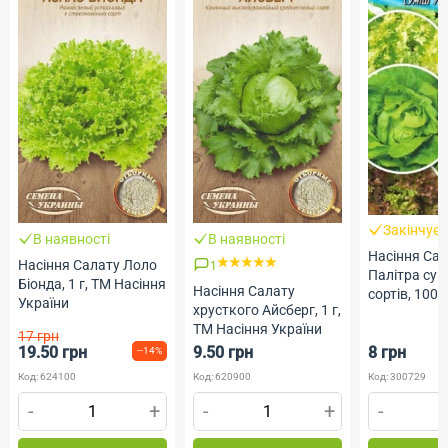
Закінчує
В наявності
В наявності
Насіння Са
Насіння Салату Лоло
1
Палітра сум
Біонда, 1 г, ТМ Насіння
Насіння Салату
сортів, 1000
України
хрусткого Айсберг, 1 г,
Геліос
ТМ Насіння України
17 грн
19.50 грн
9.50 грн
8 грн
--14%
Код: 624100
Код: 620900
Код: 300729
-
+
-
+
-