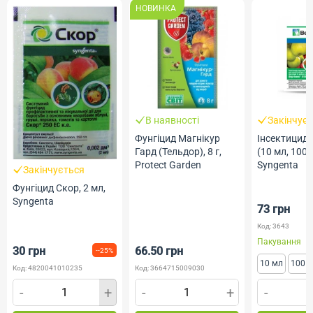
НОВИНКА
В наявності
Закінчує
Фунгіцид Магнікур
Інсектицид 
Гард (Тельдор), 8 г,
(10 мл, 100 
Protect Garden
Syngenta
Закінчується
Фунгіцид Скор, 2 мл,
Syngenta
73 грн
Код: 3643
Пакування
30 грн
66.50 грн
--25%
10 мл
100 
Код: 4820041010235
Код: 3664715009030
-
+
-
+
-