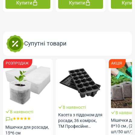
Купити
Купити
Купи
Супутні товари
РОЗПРОДАЖ
АКЦІЯ
В наявності
В наявності
В наявнос
Касета з піддоном для
4
Мішечки для
росади, 36 комірок,
8*10 см , (2
ТМ Професійне
Мішечки для розсади,
шт/50 шт/7
Насіння
15*6 см