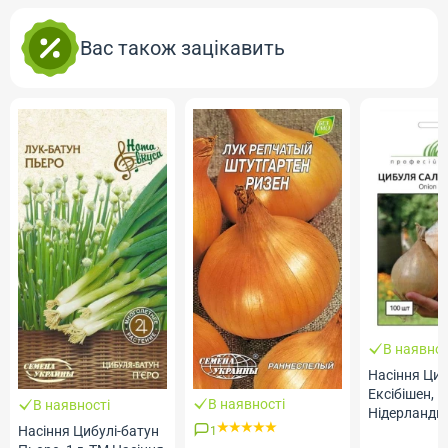
Вас також зацікавить
В наявнос
Насіння Циб
Ексібішен, 1
В наявності
В наявності
Нідерланди
Насіння Цибулі-батун
Професійне 
1