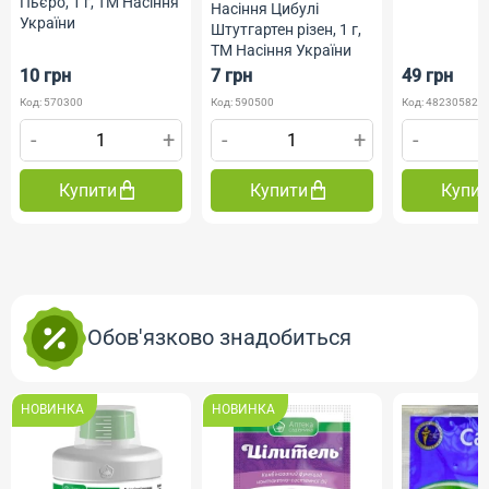
Пьєро, 1 г, ТМ Насіння
Насіння Цибулі
України
Штутгартен різен, 1 г,
ТМ Насіння України
10 грн
7 грн
49 грн
Код: 570300
Код: 590500
Код: 482305820
-
+
-
+
-
Купити
Купити
Купи
Обов'язково знадобиться
НОВИНКА
НОВИНКА