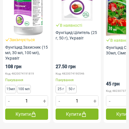
В наявності
Фунгіцид Цілитель (25
г, 50 г), Укравіт
Закінчується
В наявнос
Фунгіцид Захисник (15
Фунгіцид С
мл, 30 мл, 100 мл),
30мл, Сімей
Укравіт
108 грн
27.50 грн
Код: 4820074191819
Код: 4820074190546
Пакування
Пакування
45 грн
15мл
100 мл
25 г
50 г
Код: 482307372
-
+
-
+
-
Купити
Купити
Купи