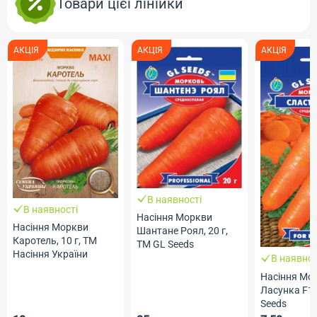
Товари цієї лінійки
АКЦІЯ
АКЦІЯ
АКЦІЯ
В наявності
В наявності
Насіння Моркви
Насіння Моркви
Шантане Роял, 20 г,
Каротель, 10 г, ТМ
ТМ GL Seeds
Насіння України
В наявнос
Насіння Мо
Ласунка F1, 
Seeds