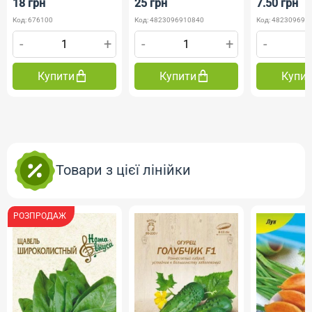
18 грн
25 грн
7.50 грн
Код: 676100
Код: 4823096910840
Код: 482309690
-
+
-
+
-
Купити
Купити
Купи
Товари з цієї лінійки
РОЗПРОДАЖ