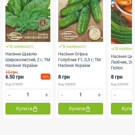
В наявності
В наявності
В наявнос
Насіння Щавлю
Насіння Огірка
Насіння Циб
Широколистий, 2 г, ТМ
Голубчик F1, 0,5 г, ТМ
Любчик, 200
Насіння України
Насіння України
Геліос
10 грн
6.50 грн
8 грн
8 грн
-35%
Код: 574900
Код: 598500
Код: 220493
-
+
-
+
-
Купити
Купити
Купи