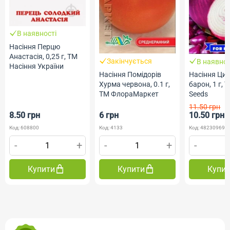
В наявності
Насіння Перцю
Анастасія, 0,25 г, ТМ
Закінчується
В наявнос
Насіння України
Насіння Помідорів
Насіння Циб
Хурма червона, 0.1 г,
барон, 1 г, 
ТМ ФлораМаркет
Seeds
11.50 грн
8.50 грн
6 грн
10.50 грн
Код: 608800
Код: 4133
Код: 482309690
-
+
-
+
-
Купити
Купити
Купи