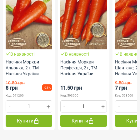
В наявності
В наявності
В наявнос
Насіння Моркви
Насіння Моркви
Насіння Мо
Альонка, 2 г, ТМ
Перфекція, 2 г, ТМ
Шантане, 2 
Насіння України
Насіння України
Насіння Укр
10.50 грн
9.50 грн
8 грн
11.50 грн
7 грн
-23%
Код: 591200
Код: 593000
Код: 593500
-
+
-
+
-
Купити
Купити
Купи