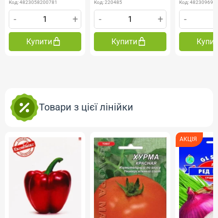
Код: 4823058200781
Код: 220485
Код: 482309690
-
+
-
+
-
Купити
Купити
Купи
Товари з цієї лінійки
АКЦІЯ