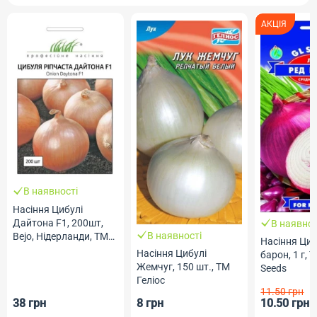
АКЦІЯ
В наявності
Насіння Цибулі
Дайтона F1, 200шт,
В наявнос
В наявності
Bejo, Нідерланди, ТМ
Насіння Циб
Професійне насіння
Насіння Цибулі
барон, 1 г, 
Жемчуг, 150 шт., ТМ
Seeds
Геліос
11.50 грн
38 грн
8 грн
10.50 грн