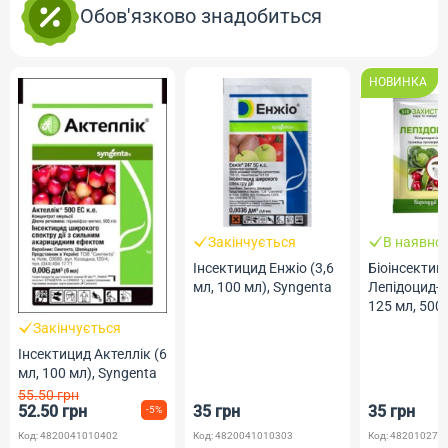
Обов'язково знадобиться
НОВИНКА
Закінчується
В наявнос
Інсектицид Енжіо (3,6
Біоінсектиц
мл, 100 мл), Syngenta
Лепідоцид-Б
125 мл, 500
Жива Земл
Закінчується
Інсектицид Актеллік (6
мл, 100 мл), Syngenta
55.50 грн
52.50 грн
35 грн
35 грн
-5%
Код: 4820041010402
Код: 4820041010303
Код: 482010275