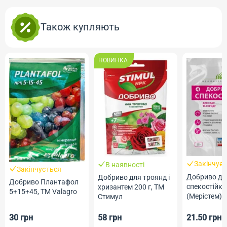
Також купляють
НОВИНКА
Закінчує
В наявності
Закінчується
Добриво дл
Добриво для троянд і
Добриво Плантафол
спекостійко
хризантем 200 г, ТМ
5+15+45, ТМ Valagro
(Мерістем) 2
Стимул
Професійне
30 грн
58 грн
21.50 грн