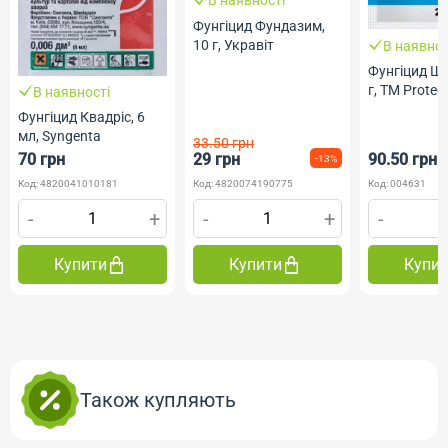
В наявності
Фунгіцид Фундазим,
10 г, Укравіт
В наявнос
Фунгіцид Ша
г, ТМ Prote
В наявності
Фунгіцид Квадріс, 6
мл, Syngenta
33.50 грн
70 грн
29 грн
90.50 грн
-13%
Код: 4820041010181
Код: 4820074190775
Код: 004631
-
+
-
+
-
Купити
Купити
Купи
Також купляють