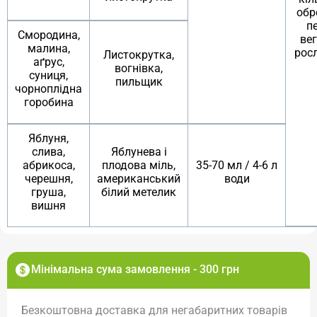
обр
п
Смородина,
вег
малина,
рос
Листокрутка,
аґрус,
вогнівка,
суниця,
пильщик
чорноплідна
горобина
Яблуня,
слива,
Яблунева і
абрикоса,
плодова міль,
35-70 мл / 4-6 л
черешня,
американський
води
груша,
білий метелик
вишня
Мінімальна сума замовлення - 300 грн
Безкоштовна доставка для негабаритних товарів