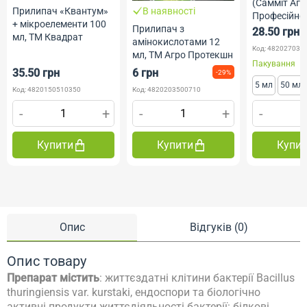
(Самміт Агр
Прилипач «Квантум»
В наявності
Професійне
+ мікроелементи 100
Прилипач з
28.50 грн
мл, ТМ Квадрат
амінокислотами 12
Код: 482027030
мл, ТМ Агро Протекшн
Пакування
35.50 грн
6 грн
-29%
5 мл
50 мл
Код: 4820150510350
Код: 4820203500710
-
+
-
+
-
Купити
Купити
Купи
Опис
Відгуків (0)
Опис товару
Препарат містить
: життєздатні клітини бактерії Bacillus
thuringiensis var. kurstaki, ендоспори та біологічно
активні продукти життєдіяльності бактерії: білкові