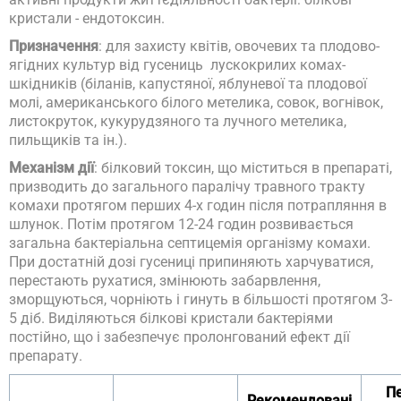
кристали - ендотоксин.
Призначення
: для захисту квітів, овочевих та плодово-
ягідних культур від гусениць лускокрилих комах-
шкідників (біланів, капустяної, яблуневої та плодової
молі, американського білого метелика, совок, вогнівок,
листокруток, кукурудзяного та лучного метелика,
пильщиків та ін.).
Механізм дії
: білковий токсин, що міститься в препараті,
призводить до загального паралічу травного тракту
комахи протягом перших 4-х годин після потрапляння в
шлунок. Потім протягом 12-24 годин розвивається
загальна бактеріальна септицемія організму комахи.
При достатній дозі гусениці припиняють харчуватися,
перестають рухатися, змінюють забарвлення,
зморщуються, чорніють і гинуть в більшості протягом 3-
5 діб. Виділяються білкові кристали бактеріями
постійно, що і забезпечує пролонгований ефект дії
препарату.
Пе
Рекомендовані