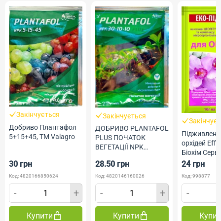
Закінчується
Закінчується
Закінчує
Добриво Плантафол
ДОБРИВО PLANTAFOL
Підживленн
5+15+45, ТМ Valagro
PLUS ПОЧАТОК
орхідей Effe
ВЕГЕТАЦІЇ NPK
Біохім Серві
30.10.10 25 Г
30 грн
28.50 грн
24 грн
VALAGRO
Код: 4820166850624
Код: 4820146160026
Код: 998877
-
+
-
+
-
Купити
Купити
Купи