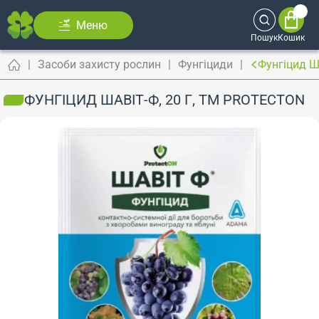
Меню
Пошук
Кошик
Засоби захисту рослин
Фунгіциди
Фунгіцид Ша
ФУНГІЦИД ШАВІТ-Ф, 20 Г, ТМ PROTECTON