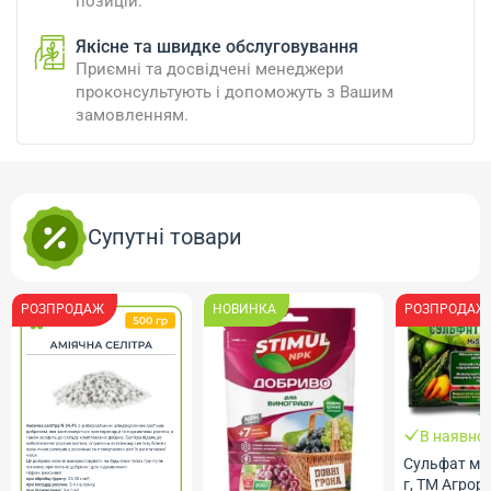
позицій.
Якісне та швидке обслуговування
Приємні та досвідчені менеджери
проконсультують і допоможуть з Вашим
замовленням.
Супутні товари
РОЗПРОДАЖ
НОВИНКА
РОЗПРОДАЖ
В наявнос
Сульфат ма
г, ТМ Агрор