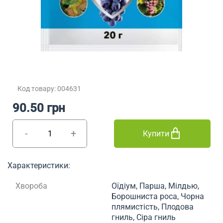
Код товару: 004631
90.50 грн
-
+
Купити
Характеристики:
Хвороба
Оїдіум, Парша, Мілдью,
Борошниста роса, Чорна
плямистість, Плодова
гниль, Сіра гниль