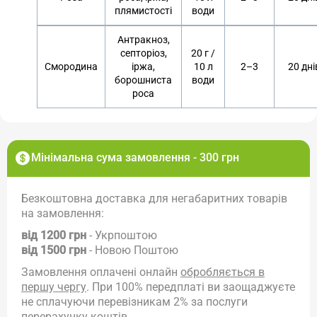
плямистості
води
Антракноз,
септоріоз,
20 г /
Смородина
іржа,
10 л
2–3
20 дні
борошниста
води
роса
Мінімальна сума замовлення - 300 грн
Безкоштовна доставка для негабаритних товарів
на замовлення:
від 1200 грн
- Укрпоштою
від 1500 грн
- Новою Поштою
Замовлення оплачені онлайн
обробляється в
першу чергу
. При 100% передплаті ви заощаджуєте
не сплачуючи перевізникам 2% за послуги
перерахунку коштів.