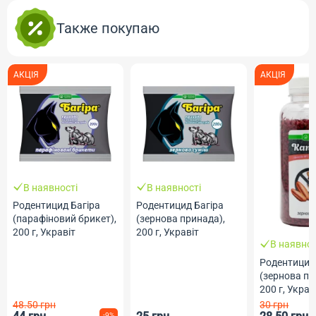
Также покупаю
АКЦІЯ
АКЦІЯ
В наявності
В наявності
Родентицид Багіра
Родентицид Багіра
(парафіновий брикет),
(зернова принада),
200 г, Укравіт
200 г, Укравіт
В наявнос
Родентицид
(зернова пр
200 г, Украв
48.50 грн
30 грн
-9%