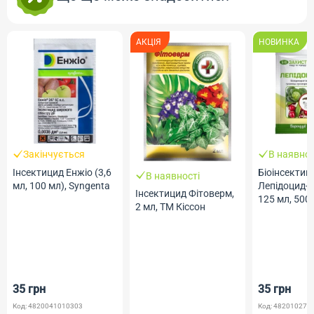
АКЦІЯ
НОВИНКА
Закінчується
В наявнос
Інсектицид Енжіо (3,6
Біоінсектиц
В наявності
мл, 100 мл), Syngenta
Лепідоцид-Б
Інсектицид Фітоверм,
125 мл, 500
2 мл, ТМ Кіссон
Жива Земл
35 грн
35 грн
Код: 4820041010303
Код: 482010275