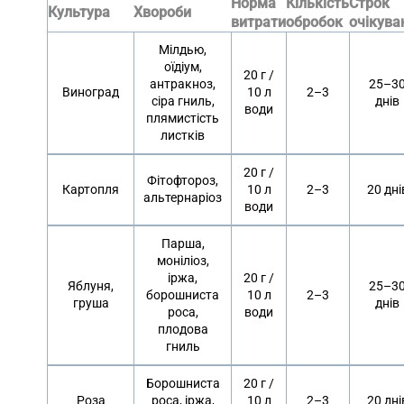
Норма
Кількість
Строк
Культура
Хвороби
витрати
обробок
очікува
Мілдью,
оїдіум,
20 г /
антракноз,
25–3
Виноград
10 л
2–3
сіра гниль,
днів
води
плямистість
листків
20 г /
Фітофтороз,
Картопля
10 л
2–3
20 дні
альтернаріоз
води
Парша,
моніліоз,
іржа,
20 г /
Яблуня,
25–3
борошниста
10 л
2–3
груша
днів
роса,
води
плодова
гниль
Борошниста
20 г /
Роза
роса, іржа,
10 л
2–3
20 дні