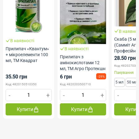
В наявнос
Скаба (5 мл,
В наявності
(Самміт Агр
Прилипач «Квантум»
В наявності
Професійне
+ мікроелементи 100
Прилипач з
28.50 грн
мл, ТМ Квадрат
амінокислотами 12
Код: 482027030
мл, ТМ Агро Протекшн
Пакування
35.50 грн
6 грн
-29%
5 мл
50 мл
Код: 4820150510350
Код: 4820203500710
-
+
-
+
-
Купити
Купити
Купи