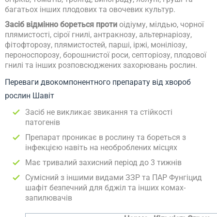
багатьох інших плодових та овочевих культур.
Засіб відмінно бореться проти
оідіуму, мілдью, чорної
плямистості, сірої гнилі, антракнозу, альтернаріозу,
фітофторозу, плямистостей, парші, іржі, моніліозу,
пероноспорозу, борошнистої роси, септоріозу, плодової
гнилі та інших розповсюджених захорювань рослин.
Переваги двокомпонентного препарату від хвороб
рослин Шавіт
Засіб не викликає звикання та стійкості
патогенів
Препарат проникає в рослину та бореться з
інфекцією навіть на необроблених місцях
Має тривалий захисний період до 3 тижнів
Сумісний з іншими видами ЗЗР та ПАР Фунгіцид
шафіт безпечний для бджіл та інших комах-
запилювачів