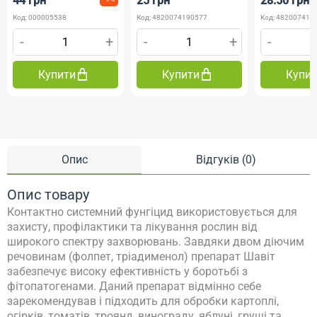
44 грн
25 грн
28.50 грн
Код: 000005538
Код: 4820074190577
Код: 482007419
-
+
-
+
-
Купити
Купити
Купи
Опис
Відгуків (0)
Опис товару
Контактно системний фунгіцид використовується для
захисту, профілактики та лікування рослин від
широкого спектру захворювань. Завдяки двом діючим
речовинам (фолпет, тріадименол) препарат Шавіт
забезпечує високу ефективність у боротьбі з
фітопатогенами. Даний препарат відмінно себе
зарекомендував і підходить для обробки картоплі,
огірків, томатів, троянд, винограду, яблуні, груші та