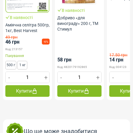
В наявності
В наявності
Добриво «для
винограду» 200 г, ТМ
Аміячна селітра 500гр,
Стимул
1кг, Best Harvest
49 грн
46 грн
-6%
Код: 213157
17.50 грн
Пакування
58 грн
14 грн
500 г
1 кг
Код: 4820179192865
Код: 004123
-
+
-
+
-
Купити
Купити
Купи
Що ще може знадобитися