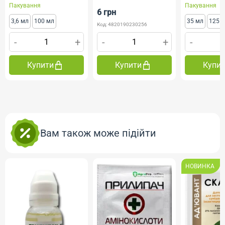
Пакування
Пакування
6 грн
3,6 мл
100 мл
35 мл
125 
Код: 4820190230256
-
+
-
+
-
Купити
Купити
Купи
Вам також може підійти
НОВИНКА