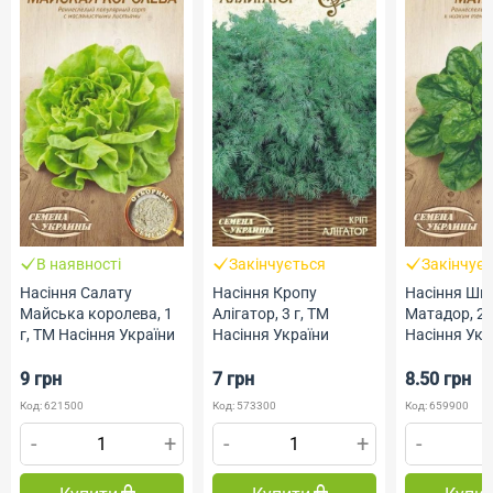
В наявності
Закінчується
Закінчує
Насіння Салату
Насіння Кропу
Насіння Шп
Майська королева, 1
Алігатор, 3 г, ТМ
Матадор, 2 
г, ТМ Насіння України
Насіння України
Насіння Укр
9 грн
7 грн
8.50 грн
Код: 621500
Код: 573300
Код: 659900
-
+
-
+
-