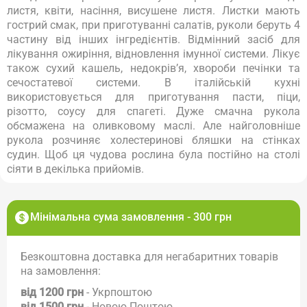
листя, квіти, насіння, висушене листя. Листки мають
гострий смак, при приготуванні салатів, руколи беруть 4
частину від інших інгредієнтів. Відмінний засіб для
лікування ожиріння, відновлення імунної системи. Лікує
також сухий кашель, недокрів’я, хвороби печінки та
сечостатевої системи. В італійській кухні
використовується для приготування пасти, піци,
різотто, соусу для спагеті. Дуже смачна рукола
обсмажена на оливковому маслі. Але найголовніше
рукола розчиняє холестеринові бляшки на стінках
судин. Щоб ця чудова рослина була постійно на столі
сіяти в декілька прийомів.
Мінімальна сума замовлення - 300 грн
Безкоштовна доставка для негабаритних товарів
на замовлення:
від 1200 грн
- Укрпоштою
від 1500 грн
- Новою Поштою