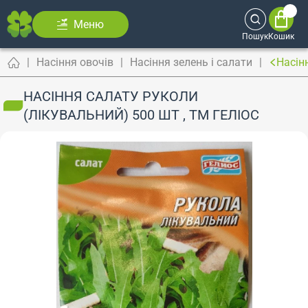
Меню
Пошук
Кошик
Насіння овочів
Насіння зелень і салати
Насін
НАСІННЯ САЛАТУ РУКОЛИ
(ЛІКУВАЛЬНИЙ) 500 ШТ , ТМ ГЕЛІОС