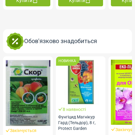
Купити
Купити
Купи
Обов'язково знадобиться
НОВИНКА
В наявності
Фунгіцид Магнікур
Гард (Тельдор), 8 г,
Protect Garden
Закінчує
Закінчується