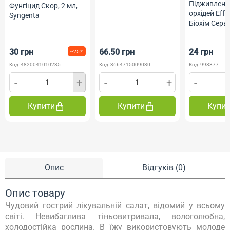
Підживленн
Фунгіцид Скор, 2 мл,
орхідей Effe
Syngenta
Біохім Серві
30 грн
66.50 грн
24 грн
--25%
Код: 4820041010235
Код: 3664715009030
Код: 998877
-
+
-
+
-
Купити
Купити
Купи
Опис
Відгуків (0)
Опис товару
Чудовий гострий лікувальній салат, відомий у всьому
світі. Невибаглива тіньовитривала, вологолюбна,
холодостійка рослина. В їжу використовують молоде