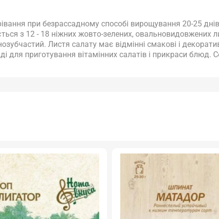
рівання при безрассадному способі вирощування 20-25 днів
ться з 12 - 18 ніжних жовто-зелених, овальновидовжених л
озубчастий. Листя салату має відмінні смакові і декорати
ді для приготування вітамінних салатів і прикраси блюд. С