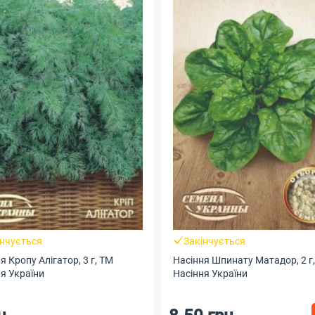
інчується
Закінчується
я Кропу Алігатор, 3 г, ТМ
Насіння Шпинату Матадор, 2 г
я України
Насіння України