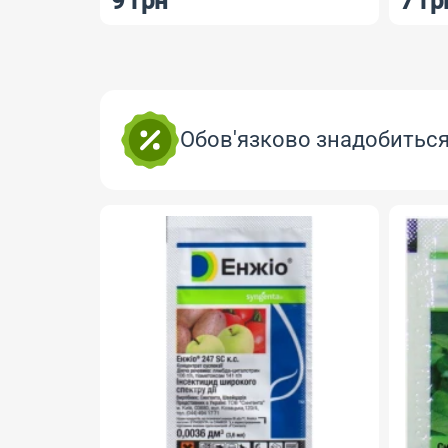
9 грн
7 гр
Обов'язково знадобитьс