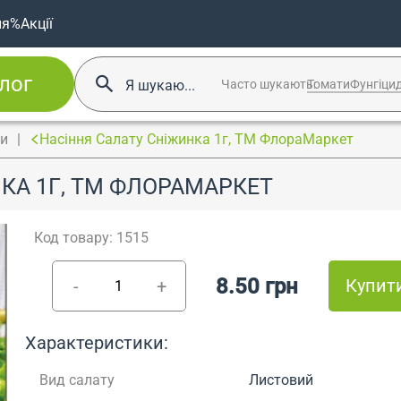
ня
%Акції
лог
Часто шукають:
Томати
Фунгіци
ти
Насіння Салату Сніжинка 1г, ТМ ФлораМаркет
КА 1Г, ТМ ФЛОРАМАРКЕТ
Код товару: 1515
8.50 грн
Купит
-
+
Характеристики:
Вид салату
Листовий