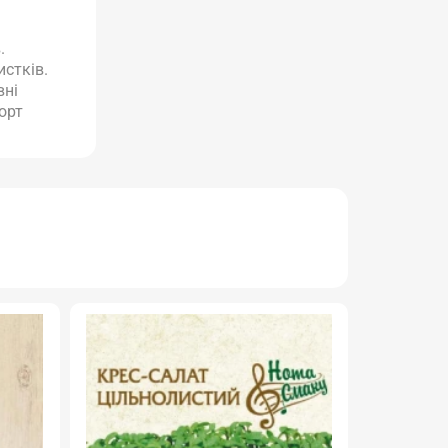
.
истків.
вні
орт