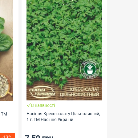
В наявності
В наявно
Насіння Кресс-салату Цільнолистий,
, ТМ
Насіння Са
1 г, ТМ Насіння України
г, ТМ Геліо
-13%