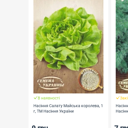
В наявності
Зак
Насіння Салату Майська королева, 1
Насінн
г, ТМ Насіння України
Насінн