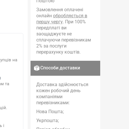
Поштою
Замовлення оплачені
онлайн
обробляється в
першу чергу
. При 100%
передплаті ви
заощаджуєте не
сплачуючи перевізникам
2% за послуги
перерахунку коштів.
упців на
Способи доставки
и
ам та
Доставка здійснюється
кожен робочий день
компаніями
перевізниками:
цій.
Нова Пошта;
Укрпошта;
 і