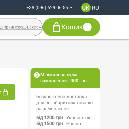
UK
RU
+38 (096) 629-06-56
Кошик
д
Огірки
Перець
Баклажан
Кабачок
Syngenta
+38 (096) 629-06-56
Viber
Telegram
Facebook
Мінімальна сума
Instagram
замовлення - 300 грн
и
Безкоштовна доставка
для негабаритних товарів
на замовлення:
від 1200 грн
- Укрпоштою
від 1500 грн
- Новою