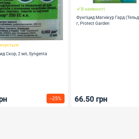
В наявності
Фунгіцид Магнікур Гард (Тельд
г, Protect Garden
інчується
ид Скор, 2 мл, Syngenta
рн
66.50 грн
--25%