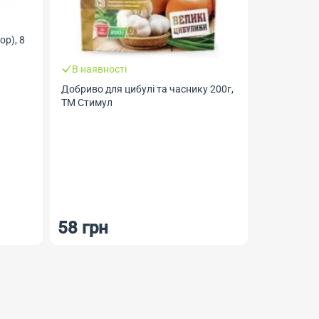
ор), 8
В наявності
Добриво для цибулі та часнику 200г,
ТМ Стимул
Закінчу
Фунгіцид М
сад
58 грн
28.50 