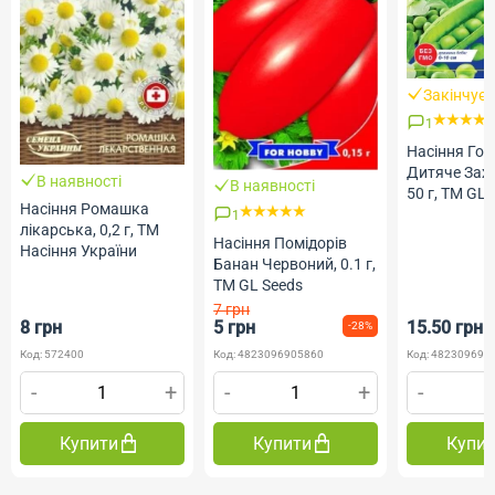
Закінчує
1
Насіння Гор
Дитяче Зах
В наявності
В наявності
50 г, ТМ GL 
Насіння Ромашка
1
лікарська, 0,2 г, ТМ
Насіння Помідорів
Насіння України
Банан Червоний, 0.1 г,
ТМ GL Seeds
7 грн
8 грн
5 грн
15.50 грн
-28%
Код: 572400
Код: 4823096905860
Код: 482309691
-
+
-
+
-
Купити
Купити
Купи