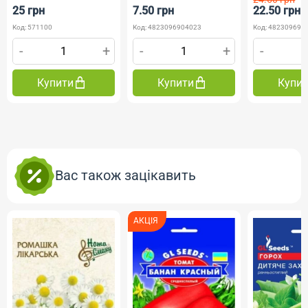
25 грн
7.50 грн
22.50 грн
Код: 571100
Код: 4823096904023
Код: 482309691
-
+
-
+
-
Купити
Купити
Купи
Вас також зацікавить
АКЦІЯ