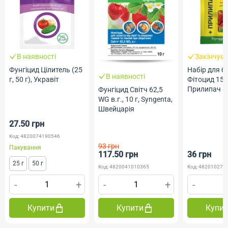
В наявності
Закінчує
Фунгіцид Цілитель (25
Набір для б
В наявності
г, 50 г), Укравіт
Фітоцид 15м
Прилипач 8
Фунгіцид Світч 62,5
Жива Земл
WG в.г., 10 г, Syngenta,
Швейцарія
27.50 грн
Код: 4820074190546
93 грн
Пакування
117.50 грн
36 грн
25 г
50 г
Код: 4820041010365
Код: 482010275
-
+
-
+
-
Купити
Купити
Купи