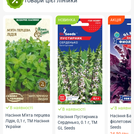
Товари цієї лінійки
НОВИНКА
АКЦІЯ
В наявності
В наявнос
В наявності
Насіння М'ята перцева
Насіння Баз
Насіння Пустирника
Лідія, 0,1 г, ТМ Насіння
фіолетовий, 
Серденько, 0.1 г, ТМ
України
Seeds
GL Seeds
24.50 грн