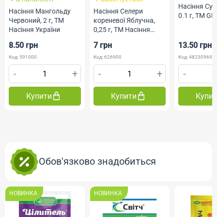
Насіння Суни
Насіння Мангольду
Насіння Селери
0.1 г, ТМ GL
Червоний, 2 г, ТМ
кореневої Яблучна,
Насіння України
0,25 г, ТМ Насіння
України
8.50 грн
7 грн
13.50 грн
Код: 591000
Код: 626900
Код: 482309690
-
+
-
+
-
Купити
Купити
Купи
Обов'язково знадобиться
НОВИНКА
НОВИНКА