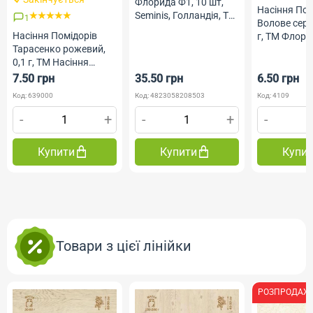
Флорида Ф1, 10 шт,
Насіння Пом
Seminis, Голландія, ТМ
1
Волове серце
Професійне насіння
Насіння Помідорів
г, ТМ Флор
Тарасенко рожевий,
0,1 г, ТМ Насіння
України
7.50 грн
35.50 грн
6.50 грн
Код: 639000
Код: 4823058208503
Код: 4109
-
+
-
+
-
Купити
Купити
Купи
Товари з цієї лінійки
РОЗПРОДАЖ