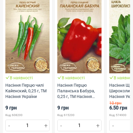
В наявності
В наявності
В наявнос
Насіння Перцю чилі
Насіння Перцю
Насіння Щ
Кайенский, 0,25 г, ТМ
Паланська Бабура,
Широколисти
Насіння України
0,25 г, ТМ Насіння
Насіння Укр
України
10 грн
9 грн
9 грн
6.50 грн
Код: 608200
Код: 615200
Код: 574900
-
+
-
+
-