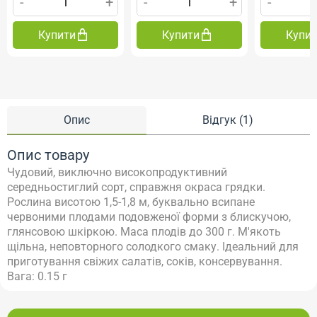
-
+
-
+
-
Купити
Купити
Купи
Опис
Відгук (1)
Опис товару
Чудовий, виключно високопродуктивний
середньостиглий сорт, справжня окраса грядки.
Рослина висотою 1,5-1,8 м, буквально всипане
червоними плодами подовженої форми з блискучою,
глянсовою шкіркою. Маса плодів до 300 г. М'якоть
щільна, неповторного солодкого смаку. Ідеальний для
приготування свіжих салатів, соків, консервування.
Вага: 0.15 г