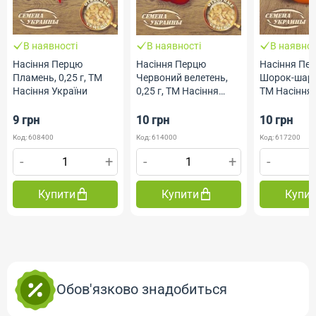
В наявності
В наявності
В наявнос
Насіння Перцю
Насіння Перцю
Насіння Пе
Пламень, 0,25 г, ТМ
Червоний велетень,
Шорок-шари,
Насіння України
0,25 г, ТМ Насіння
ТМ Насіння 
України
9 грн
10 грн
10 грн
Код: 608400
Код: 614000
Код: 617200
-
+
-
+
-
Купити
Купити
Купи
Обов'язково знадобиться