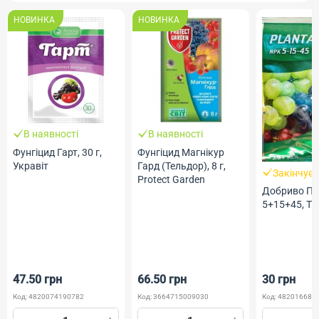
НОВИНКА
НОВИНКА
В наявності
В наявності
Фунгіцид Гарт, 30 г,
Фунгіцид Магнікур
Укравіт
Гард (Тельдор), 8 г,
Закінчує
Protect Garden
Добриво П
5+15+45, ТМ
47.50 грн
66.50 грн
30 грн
Код: 4820074190782
Код: 3664715009030
Код: 482016685