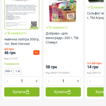
В наявнос
Сульфат ма
г, ТМ Агрор
В наявності
В наявності
Добриво «для
винограду» 200 г, ТМ
Аміячна селітра 500гр,
Стимул
1кг, Best Harvest
49 грн
46 грн
-6%
Код: 213157
17.50 грн
Пакування
58 грн
14 грн
500 г
1 кг
Код: 4820179192865
Код: 004123
-
+
-
+
-
Купити
Купити
Купи