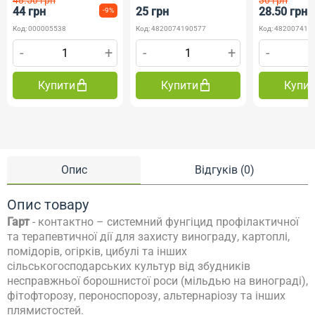
44 грн
25 грн
28.50 грн
-9%
Код: 000005538
Код: 4820074190577
Код: 482007419
-
+
-
+
-
Купити
Купити
Купи
Опис
Відгуків (0)
Опис товару
Гарт
- контактно – системний фунгіцид профілактичної
та терапевтичної дії для захисту винограду, картоплі,
помідорів, огірків, цибулі та інших
сільськогосподарських культур від збудників
несправжньої борошнистої роси (мільдью на винограді),
фітофторозу, пероноспорозу, альтернаріозу та інших
плямистостей.