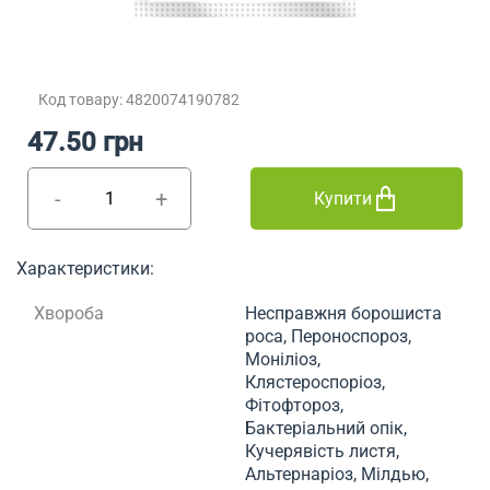
Код товару: 4820074190782
47.50 грн
-
+
Купити
Характеристики:
Хвороба
Несправжня борошиста
роса, Пероноспороз,
Моніліоз,
Клястероспоріоз,
Фітофтороз,
Бактеріальний опік,
Кучерявість листя,
Альтернаріоз, Мілдью,