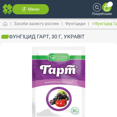
Меню
Пошук
Кошик
Засоби захисту рослин
Фунгіциди
Фунгіцид Га
ФУНГІЦИД ГАРТ, 30 Г, УКРАВІТ