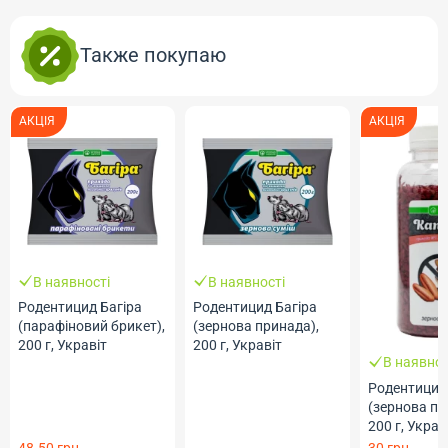
Также покупаю
АКЦІЯ
АКЦІЯ
В наявності
В наявності
Родентицид Багіра
Родентицид Багіра
(парафіновий брикет),
(зернова принада),
200 г, Укравіт
200 г, Укравіт
В наявнос
Родентицид
(зернова пр
200 г, Украв
48.50 грн
30 грн