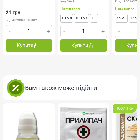
Код: 3643
Код: 482010275
Пакування
Пакування
21 грн
10 мл
100 мл
1 л
35 мл
125 
Код: 4820041010082
-
+
-
+
-
Купити
Купити
Купи
Вам також може підійти
НОВИНКА