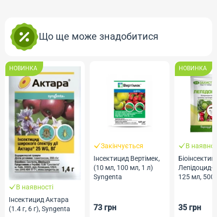
Що ще може знадобитися
НОВИНКА
НОВИНКА
Закінчується
В наявнос
Інсектицид Вертімек,
Біоінсектиц
(10 мл, 100 мл, 1 л)
Лепідоцид-Б
Syngenta
125 мл, 500
Жива Земл
В наявності
Інсектицид Актара
73 грн
35 грн
(1.4 г, 6 г), Syngenta