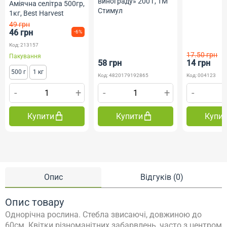
винограду» 200 г, ТМ
Аміячна селітра 500гр,
Стимул
1кг, Best Harvest
49 грн
46 грн
-6%
Код: 213157
17.50 грн
Пакування
58 грн
14 грн
500 г
1 кг
Код: 4820179192865
Код: 004123
-
+
-
+
-
Купити
Купити
Купи
Опис
Відгуків (0)
Опис товару
Однорічна рослина. Стебла звисаючі, довжиною до
60см. Квітки різноманітних забарвлень, часто з центром