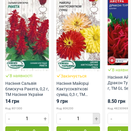
В наявнос
В наявності
Закінчується
Насіння Ай
Дракон Тур
Насіння Сальвія
Насіння Майорці
г, ТМ GL Se
блискуча Ракета, 0,2 г,
Кактусоквіткові
ТМ Насіння України
суміш, 0,3 г, ТМ
Насіння України
14 грн
9 грн
8.50 грн
Код: 801300
Код: 806200
Код: 482309690
-
+
-
+
-