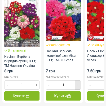
Закінчується
Закінчує
В наявності
Насіння Вербена
Насіння Ве
Імаджінейшен Мікс,
Люцифер, 0.
Насіння Вербена
0.1 г, ТМ GL Seeds
Seeds
гібридна суміш, 0,1 г,
ТМ Насіння України
8 грн
7 грн
7.50 грн
Код: 777700
Код: 4823096907871
Код: 482309691
-
+
-
+
-
Купити
Купити
Купи