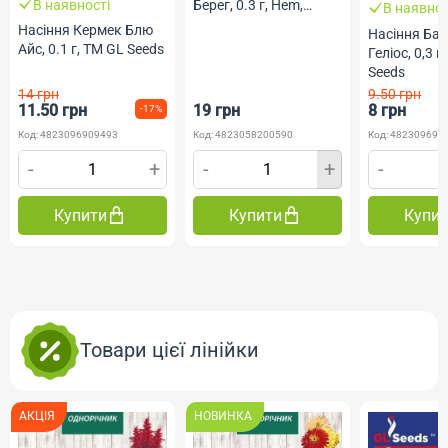
В наявності
Берег, 0.3 г, Hem,
В наявнос
Голландія, ТМ
Насіння Кермек Блю
Насіння Ба
Професійне насіння
Айс, 0.1 г, ТМ GL Seeds
Геліос, 0,3 г
Seeds
14 грн
9.50 грн
11.50 грн
19 грн
8 грн
-17%
Код: 4823096909493
Код: 4823058200590
Код: 482309690
-
+
-
+
-
Купити
Купити
Купи
Товари цієї лінійки
АКЦІЯ
НОВИНКА