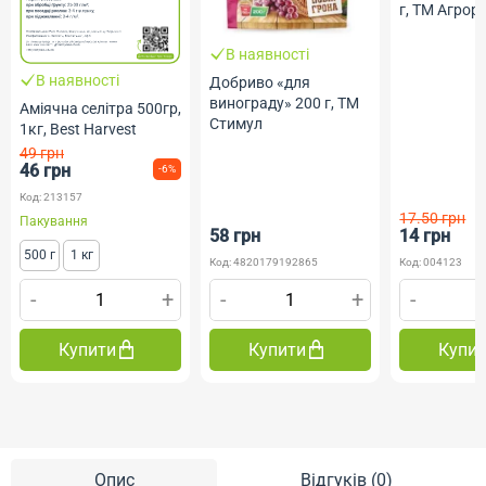
г, ТМ Агрор
В наявності
В наявності
Добриво «для
винограду» 200 г, ТМ
Аміячна селітра 500гр,
Стимул
1кг, Best Harvest
49 грн
46 грн
-6%
Код: 213157
17.50 грн
Пакування
58 грн
14 грн
500 г
1 кг
Код: 4820179192865
Код: 004123
-
+
-
+
-
Купити
Купити
Купи
Опис
Відгуків (0)