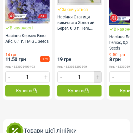
Закінчується
Насіння Статиця
виїмчаста Золотий
В наявності
Берег, 0.3 г, Hem,
В наявнос
Голландія, ТМ
Насіння Кермек Блю
Насіння Ба
Професійне насіння
Айс, 0.1 г, ТМ GL Seeds
Геліос, 0,3 г
Seeds
14 грн
9.50 грн
11.50 грн
19 грн
8 грн
-17%
Код: 4823096909493
Код: 4823058200590
Код: 482309690
-
+
-
+
-
Купити
Купити
Купи
Товари цієї лінійки