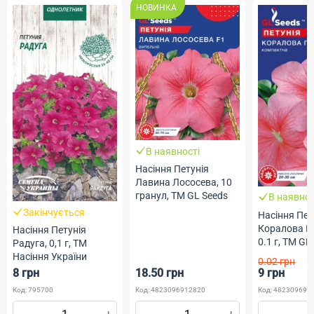
НОВИНКА
В наявності
Насіння Петунія
Лавина Лососева, 10
гранул, ТМ GL Seeds
В наявнос
Закінчується
Насіння Пет
Коралова Пі
Насіння Петунія
0.1 г, ТМ GL
Радуга, 0,1 г, ТМ
Насіння України
0.02 грн
8 грн
18.50 грн
9 грн
Код: 795700
Код: 4823096912820
Код: 482309690