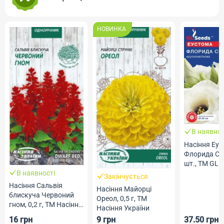
НОВИНКА
В наявнос
Насіння Еу
Флорида Сіл
шт., ТМ GL 
В наявності
Закінчується
Насіння Сальвія
Насіння Майорці
блискуча Червоний
Ореол, 0,5 г, ТМ
гном, 0,2 г, ТМ Насіння
Насіння України
України
16 грн
9 грн
37.50 грн