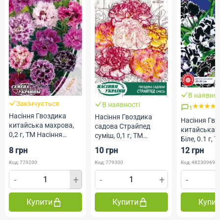
В наявнос
Закінчується
В наявності
1
Насіння Гвоздика
Насіння Гвоздика
Насіння Гв
китайська махрова,
садова Страйпед
китайська Ч
0,2 г, ТМ Насіння
суміш, 0,1 г, ТМ
Біле, 0.1 г,
України
Насіння України
8 грн
10 грн
12 грн
Код: 779200
Код: 779300
Код: 482309690
-
+
-
+
-
Купити
Купити
Купи