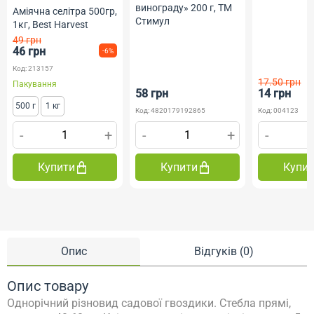
винограду» 200 г, ТМ
Аміячна селітра 500гр,
Стимул
1кг, Best Harvest
49 грн
46 грн
-6%
Код: 213157
17.50 грн
Пакування
58 грн
14 грн
500 г
1 кг
Код: 4820179192865
Код: 004123
-
+
-
+
-
Купити
Купити
Купи
Опис
Відгуків (0)
Опис товару
Однорічний різновид садової гвоздики. Стебла прямі,