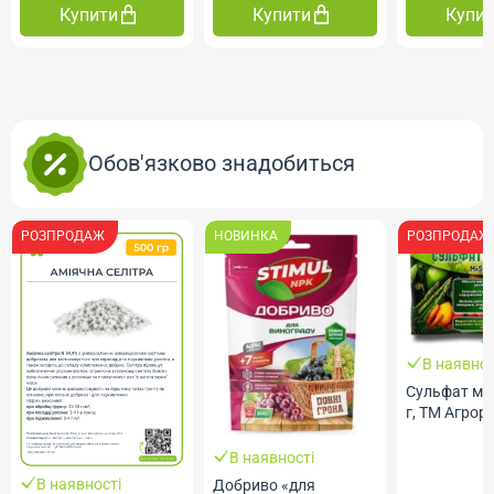
Купити
Купити
Купи
Обов'язково знадобиться
РОЗПРОДАЖ
НОВИНКА
РОЗПРОДАЖ
В наявнос
Сульфат ма
г, ТМ Агрор
В наявності
В наявності
Добриво «для