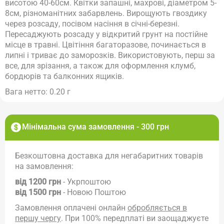
висотою 40-60см. Квітки запашні, махрові, діаметром 5-
8см, різноманітних забарвлень. Вирощують гвоздику
через розсаду, посівом насіння в січні-березні.
Пересаджують розсаду у відкритий грунт на постійне
місце в травні. Цвітіння багаторазове, починається в
липні і триває до заморозків. Використовують, перш за
все, для зрізання, а також для оформлення клумб,
бордюрів та балконних ящиків.
Вага нетто: 0.20 г
Мінімальна сума замовлення - 300 грн
Безкоштовна доставка для негабаритних товарів
на замовлення:
від 1200 грн
- Укрпоштою
від 1500 грн
- Новою Поштою
Замовлення оплачені онлайн
обробляється в
першу чергу
. При 100% передплаті ви заощаджуєте