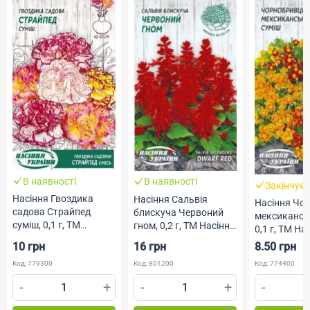
В наявності
В наявності
Закінчує
Насіння Гвоздика
Насіння Сальвія
Насіння Чо
садова Страйпед
блискуча Червоний
мексикансь
суміш, 0,1 г, ТМ
гном, 0,2 г, ТМ Насіння
0,1 г, ТМ На
Насіння України
України
України
10 грн
16 грн
8.50 грн
Код: 779300
Код: 801200
Код: 774400
-
+
-
+
-