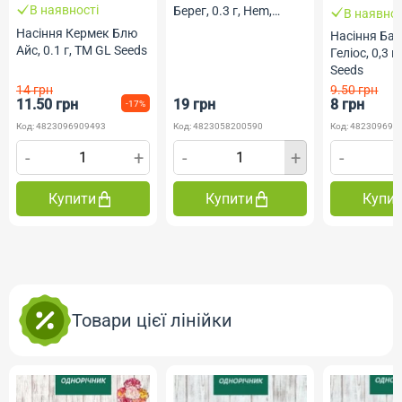
В наявності
Берег, 0.3 г, Hem,
В наявнос
Голландія, ТМ
Насіння Кермек Блю
Насіння Ба
Професійне насіння
Айс, 0.1 г, ТМ GL Seeds
Геліос, 0,3 г
Seeds
14 грн
9.50 грн
11.50 грн
19 грн
8 грн
-17%
Код: 4823096909493
Код: 4823058200590
Код: 482309690
-
+
-
+
-
Купити
Купити
Купи
Товари цієї лінійки