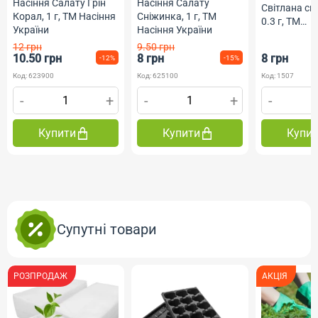
Насіння Салату Грін
Насіння Салату
Світлана сп
Корал, 1 г, ТМ Насіння
Сніжинка, 1 г, ТМ
0.3 г, ТМ
України
Насіння України
ФлораМарк
12 грн
9.50 грн
10.50 грн
8 грн
8 грн
-12%
-15%
Код: 623900
Код: 625100
Код: 1507
-
+
-
+
-
Купити
Купити
Купи
Супутні товари
РОЗПРОДАЖ
АКЦІЯ