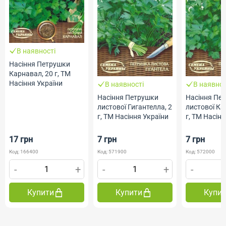
В наявності
Насіння Петрушки
Карнавал, 20 г, ТМ
Насіння України
В наявності
В наявнос
Насіння Петрушки
Насіння Пе
листової Гигантелла, 2
листової Ка
г, ТМ Насіння України
г, ТМ Насін
17 грн
7 грн
7 грн
Код: 166400
Код: 571900
Код: 572000
-
+
-
+
-
Купити
Купити
Купи