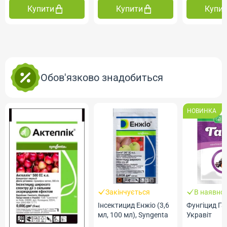
Купити
Купити
Купи
Обов'язково знадобиться
НОВИНКА
Закінчується
В наявнос
Інсектицид Енжіо (3,6
Фунгіцид Гар
мл, 100 мл), Syngenta
Укравіт