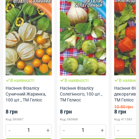
В наявності
В наявності
В наявнос
Насіння Фізалісу
Насіння Фізалісу
Насіння Фіз
Суничний Жаринка,
Солегінного, 100 шт.,
декоративног
100 шт., ТМ Геліос
ТМ Гелиос
ТМ Геліос
10.50 грн
8 грн
8 грн
8 грн
Код: 380887
Код: 380888
Код: 411585
-
+
-
+
-