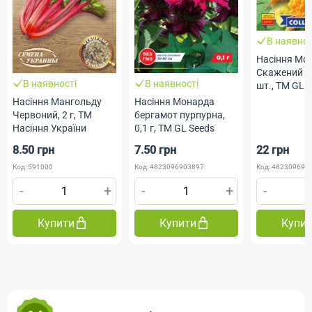
В наявнос
Насіння Мо
Скажений ог
В наявності
В наявності
шт., ТМ GL 
Насіння Мангольду
Насіння Монарда
Червоний, 2 г, ТМ
бергамот пурпурна,
Насіння України
0,1 г, ТМ GL Seeds
8.50 грн
7.50 грн
22 грн
Код: 591000
Код: 4823096903897
Код: 482309691
-
+
-
+
-
Купити
Купити
Купи