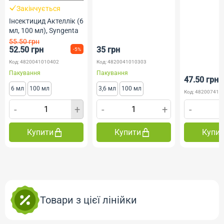
Закінчується
Інсектицид Актеллік (6
мл, 100 мл), Syngenta
55.50 грн
52.50 грн
35 грн
-5%
Код: 4820041010402
Код: 4820041010303
Пакування
Пакування
47.50 грн
6 мл
100 мл
3,6 мл
100 мл
Код: 482007419
-
+
-
+
-
Купити
Купити
Купи
Товари з цієї лінійки