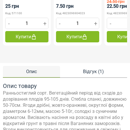
24.50 грн
25 грн
7.50 грн
22.50 грн
Код: 571100
Код: 4823096904023
Код: 482309691
-
+
-
+
-
Купити
Купити
Купи
Опис
Відгук (1)
Опис товару
Ранньостиглий сорт. Вегетаційний період від сходів до
дозрівання плодів 95-105 днів. Стебла сланкі, довжиною
50-70см. Ягоди дрібні, жовто-оранжеві, округлої форми,
діаметром 6-12мм, масою 5-10г, солодкі з суничним
ароматом. Висівають насіння на розсаду в квітні або у
відкритий грунт в травні після Ваганяних заморозків.
Ягоди використовуються для споживання в свіжому і