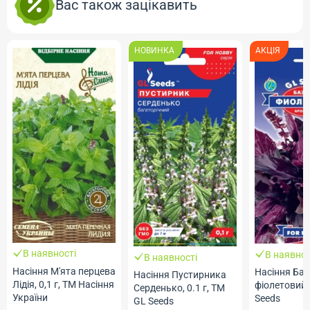
Вас також зацікавить
НОВИНКА
АКЦІЯ
В наявності
В наявнос
В наявності
Насіння М'ята перцева
Насіння Баз
Насіння Пустирника
Лідія, 0,1 г, ТМ Насіння
фіолетовий, 
Серденько, 0.1 г, ТМ
України
Seeds
GL Seeds