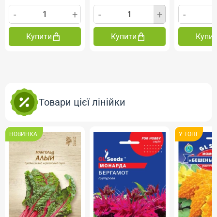
-
+
-
+
-
Купити
Купити
Купи
Товари цієї лінійки
НОВИНКА
У ТОПI