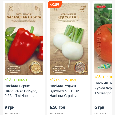
АКЦІЯ
Закінчує
В наявності
Закінчується
Насіння Пом
Насіння Перцю
Насіння Редьки
Хурма червон
Паланська Бабура,
Одеська 5, 2 г, ТМ
ТМ ФлораМ
0,25 г, ТМ Насіння
Насіння України
України
9 грн
6.50 грн
6 грн
Код: 615200
Код: 620400
Код: 4133