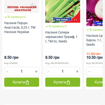
В наявності
Насіння Перцю
В наявності
Анастасія, 0,25 г, ТМ
В наявнос
Насіння України
Насіння Селери
Насіння Циб
черешкової Тріумф, 1
барон, 1 г, 
г, ТМ GL Seeds
Seeds
11.50 грн
8.50 грн
8.50 грн
10.50 грн
Код: 608800
Код: 4823096904283
Код: 482309690
-
+
-
+
-
Купити
Купити
Купи