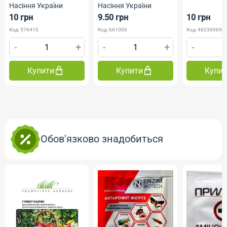
Насіння України
Насіння України
10 грн
9.50 грн
10 грн
Код: 576410
Код: 661000
Код: 482309690
-
+
-
+
-
Купити
Купити
Купи
Обов'язково знадобиться