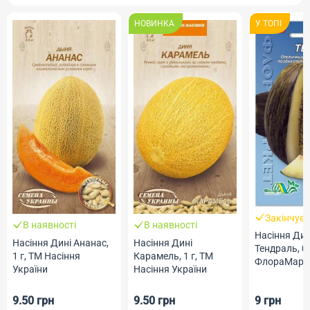
НОВИНКА
У ТОПI
Закінчує
В наявності
В наявності
Насіння Дин
Насіння Дині Ананас,
Насіння Дині
Тендраль, 0.
1 г, ТМ Насіння
Карамель, 1 г, ТМ
ФлораМарк
України
Насіння України
9.50 грн
9.50 грн
9 грн