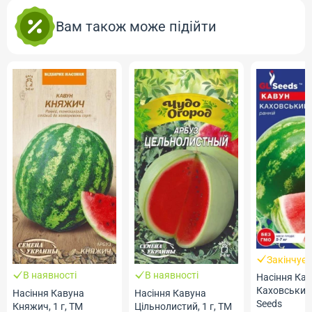
Вам також може підійти
Закінчує
В наявності
В наявності
Насіння Ка
Каховський,
Насіння Кавуна
Насіння Кавуна
Seeds
Княжич, 1 г, ТМ
Цільнолистий, 1 г, ТМ