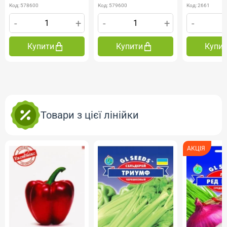
Код: 578600
Код: 579600
Код: 2661
-
+
-
+
-
Купити
Купити
Купи
Товари з цієї лінійки
АКЦІЯ