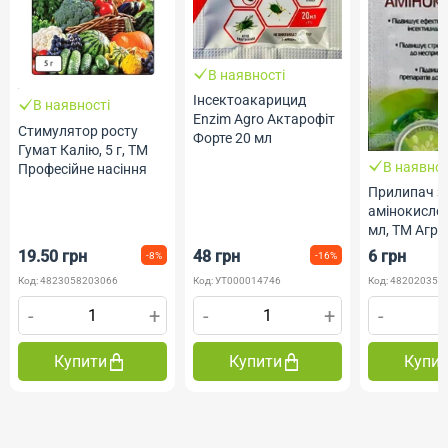
В наявності
Інсектоакарицид
В наявності
Еnzim Agro Актарофіт
Стимулятор росту
Форте 20 мл
Гумат Калію, 5 г, ТМ
В наявнос
Професійне насіння
Прилипач з
амінокисло
мл, ТМ Агр
19.50 грн
48 грн
6 грн
-8%
-16%
Код: 4823058203066
Код: УТ000014746
Код: 482020350
-
+
-
+
-
Купити
Купити
Купи