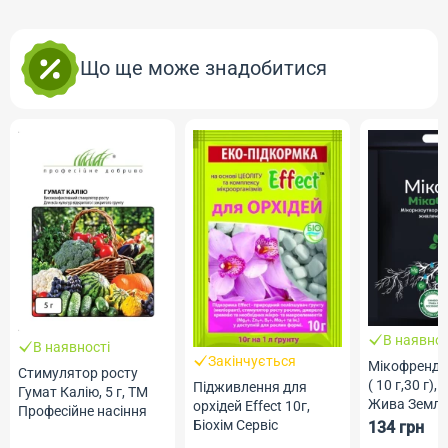
Що ще може знадобитися
В наявнос
В наявності
Закінчується
Мікофренд 
Стимулятор росту
( 10 г,30 г),
Підживлення для
Гумат Калію, 5 г, ТМ
Жива Земл
орхідей Effect 10г,
Професійне насіння
Біохім Сервіс
134 грн