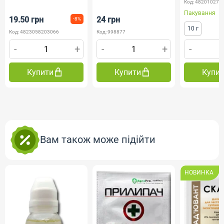
Код: 482010275
Пакування
19.50 грн
24 грн
-8%
10 г
Код: 4823058203066
Код: 998877
-
+
-
+
-
Купити
Купити
Купи
Вам також може підійти
НОВИНКА