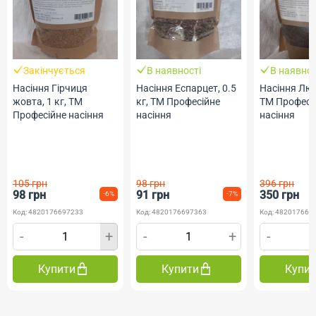
Закінчується
В наявності
В наявнос
Насіння Гірчиця
Насіння Еспарцет, 0.5
Насіння Люц
жовта, 1 кг, ТМ
кг, ТМ Професійне
ТМ Професі
Професійне насіння
насіння
насіння
105 грн
98 грн
396 грн
98 грн
91 грн
350 грн
-6%
-7%
Код: 4820176697233
Код: 4820176697363
Код: 482017669
-
+
-
+
-
Купити
Купити
Купи