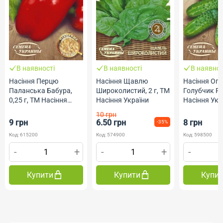
В наявності
В наявності
В наявнос
Насіння Перцю
Насіння Щавлю
Насіння Огі
Паланська Бабура,
Широколистий, 2 г, ТМ
Голубчик F1,
0,25 г, ТМ Насіння
Насіння України
Насіння Укр
України
10 грн
9 грн
6.50 грн
8 грн
-35%
Код: 615200
Код: 574900
Код: 598500
-
+
-
+
-
Купити
Купити
Купи