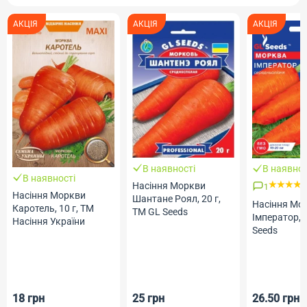
АКЦІЯ
АКЦІЯ
АКЦІЯ
В наявності
В наявнос
В наявності
Насіння Моркви
1
Насіння Моркви
Шантане Роял, 20 г,
Насіння Мо
Каротель, 10 г, ТМ
ТМ GL Seeds
Імператор, 
Насіння України
Seeds
18 грн
25 грн
26.50 грн