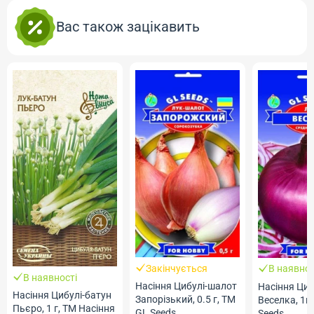
Вас також зацікавить
Закінчується
В наявнос
В наявності
Насіння Цибулі-шалот
Насіння Циб
Насіння Цибулі-батун
Запорізький, 0.5 г, ТМ
Веселка, 1г
Пьєро, 1 г, ТМ Насіння
GL Seeds
Seeds