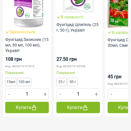
В наявності
Фунгіцид Цілитель (25
г, 50 г), Укравіт
Закінчується
В наявнос
Фунгіцид Захисник (15
Фунгіцид С
мл, 30 мл, 100 мл),
30мл, Сімей
Укравіт
108 грн
27.50 грн
Код: 4820074191819
Код: 4820074190546
Пакування
Пакування
45 грн
15мл
100 мл
25 г
50 г
Код: 482307372
-
+
-
+
-
Купити
Купити
Купи