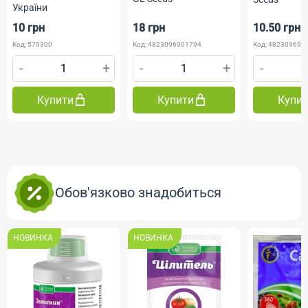
України
10 грн
18 грн
10.50 грн
Код: 570300
Код: 4823096901794
Код: 482309690
-
+
-
+
-
Купити
Купити
Купи
Обов'язково знадобиться
НОВИНКА
НОВИНКА