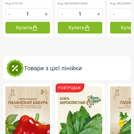
Код: 676100
Код: 4823096910840
Код: 482309691
-
+
-
+
-
Купити
Купити
Купи
Товари з цієї лінійки
РОЗПРОДАЖ