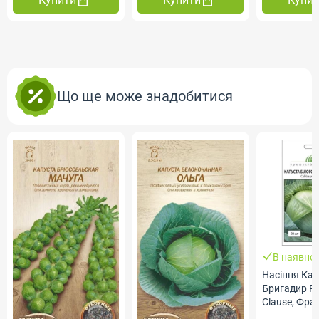
Що ще може знадобитися
В наявнос
Насіння Ка
Бригадир F1
Clause, Фра
Професійне 