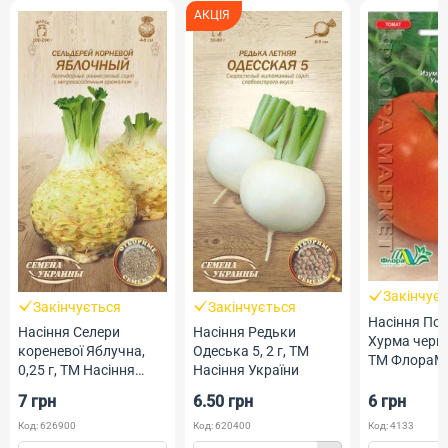
АКЦІЯ
Закінчує
Закінчується
Закінчується
Насіння Пом
Насіння Селери
Насіння Редьки
Хурма червон
кореневої Яблучна,
Одеська 5, 2 г, ТМ
ТМ ФлораМ
0,25 г, ТМ Насіння
Насіння України
України
7 грн
6.50 грн
6 грн
Код: 626900
Код: 620400
Код: 4133