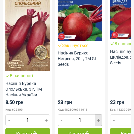
В наявнос
Закінчується
Насіння Бу
Насіння Буряка
Циліндра, 20
Негреня, 20 г, ТМ GL
Seeds
Seeds
В наявності
Насіння Буряка
Опольська, 3 г, ТМ
Насіння України
8.50 грн
23 грн
23 грн
Код: 626300
Код: 4823096911618
Код: 482309691
-
+
-
+
-
Купити
Купити
Купи