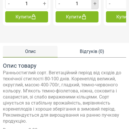
-
+
-
+
-
Купити
Купити
Купи
Опис
Відгуків (0)
Опис товару
Ранньостиглий сорт. Вегетаційний період від сходів до
технічної стиглості 80-100 днів. Коренеплід великий,
округлий, масою 400-700г, гладкий, темно-червоного
кольору. М'якоть темно-фіолетова, ніжна, соковита і
сахаристая, зі слабо вираженими кільцями. Сорт
цінується за стабільну врожайність, вирівняність
коренеплодів і хороше зберігання в зимовий період.
Рекомендується для вирощування на ранню пучкову
продукцію.