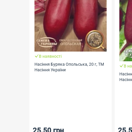
В наявності
Насіння Буряка Опольська, 20 г, ТМ
В на
Насіння України
Насінн
Насінн
25.50 грн
25.5