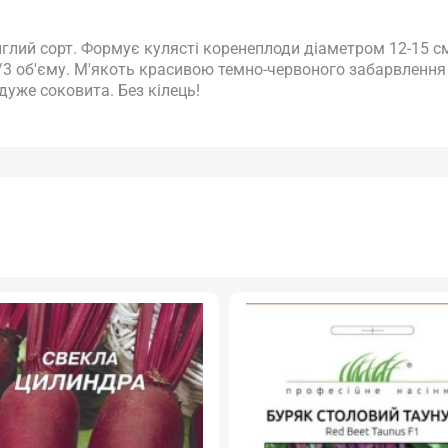
лий сорт. Формує кулясті коренеплоди діаметром 12-15 см
2/3 об'єму. М'якоть красивою темно-червоного забарвлення
дуже соковита. Без кілець!