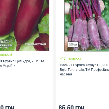
явності
В наявності
я Буряка Циліндра, 20 г, ТМ
Насіння Буряка Таунус F1, 200
я України
Bejo, Голландія, ТМ Професійн
насіння
0 грн
85.50 грн