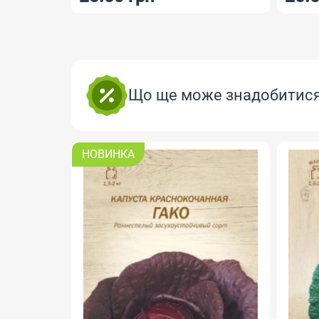
Що ще може знадобитис
НОВИНКА