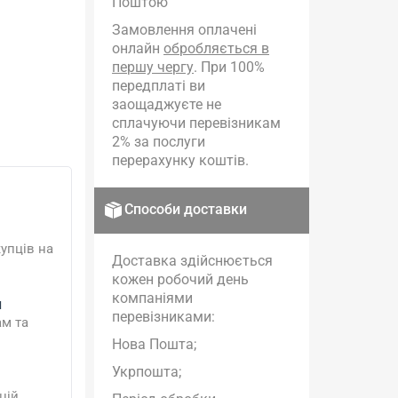
Поштою
Замовлення оплачені
онлайн
обробляється в
першу чергу
. При 100%
передплаті ви
заощаджуєте не
сплачуючи перевізникам
2% за послуги
перерахунку коштів.
Способи доставки
упців на
Доставка здійснюється
кожен робочий день
компаніями
и
перевізниками:
ам та
Нова Пошта;
Укрпошта;
цій.