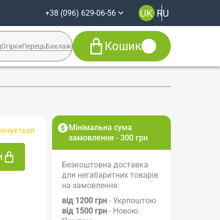
UK
RU
+38 (096) 629-06-56
Кошик
д
Огірки
Перець
Баклажан
Кабачок
Syngenta
+38 (096) 629-06-56
Viber
Telegram
Facebook
Мінімальна сума
інчується
Instagram
замовлення - 300 грн
и
Безкоштовна доставка
для негабаритних товарів
на замовлення:
від 1200 грн
- Укрпоштою
від 1500 грн
- Новою