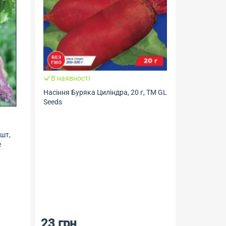
В наявності
Насіння Буряка Циліндра, 20 г, ТМ GL
Seeds
В наявно
Насіння Бу
Геліос
 шт,
е
23 грн
23 грн
19 грн