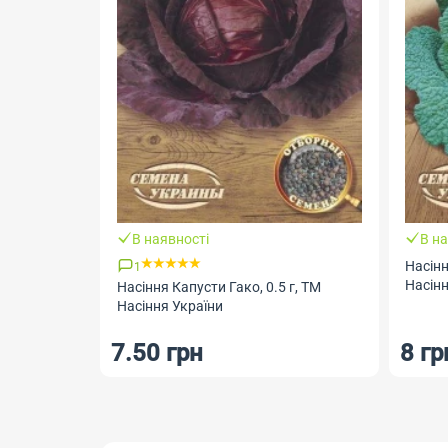
В наявності
В на
Насінн
1
Насінн
Насіння Капусти Гако, 0.5 г, ТМ
Насіння України
7.50 грн
8 гр