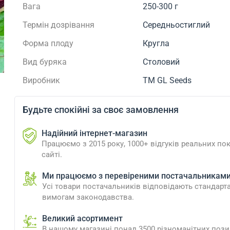
Вага
250-300 г
Термін дозрівання
Середньостиглий
Форма плоду
Кругла
Вид буряка
Столовий
Виробник
ТМ GL Seeds
Будьте спокійні за своє замовлення
Надійний інтернет-магазин
Працюємо з 2015 року, 1000+ відгуків реальних пок
сайті.
Ми працюємо з перевіреними постачальникам
Усі товари постачальників відповідають стандарт
вимогам законодавства.
Великий асортимент
В нашому магазині понад 3500 різноманітних пози