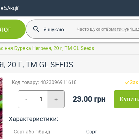
ня
%Акції
лог
Часто шукають:
Томати
Фунгіци
сіння Буряка Негреня, 20 г, ТМ GL Seeds
 20 Г, ТМ GL SEEDS
Код товару: 4823096911618
Зак
23.00 грн
Купит
-
+
Характеристики:
Сорт або гібрид
Сорт