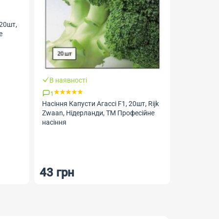
20шт,
е
В наявності
1
В наявно
Насіння Капусти Агассі F1, 20шт, Rijk
Zwaan, Нідерланди, ТМ Професійне
Насіння Кап
насіння
Seeds
43 грн
8.50 г