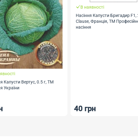
В наявності
Насіння Капусти Бригадир F1, 
Clause, Франція, ТМ Професійн
насіння
явності
я Капусти Вертус, 0.5 г, ТМ
я України
н
40 грн