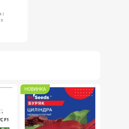
 і
 з
НОВИНКА
РОЗПРО