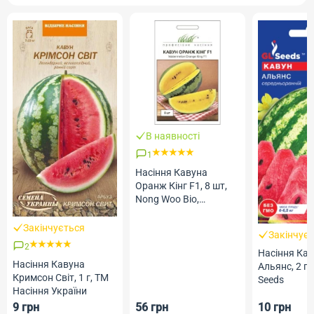
В наявності
1
Насіння Кавуна
Оранж Кінг F1, 8 шт,
Nong Woo Bio,
Південна Корея, ТМ
Професійне насіння
Закінчується
Закінчує
2
Насіння Ка
Насіння Кавуна
Альянс, 2 г,
Кримсон Світ, 1 г, ТМ
Seeds
Насіння України
9 грн
56 грн
10 грн