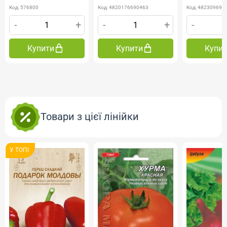
Код: 576800
Код: 4820176690463
Код: 482309690
-
+
-
+
-
Купити
Купити
Купи
Товари з цієї лінійки
У ТОПI