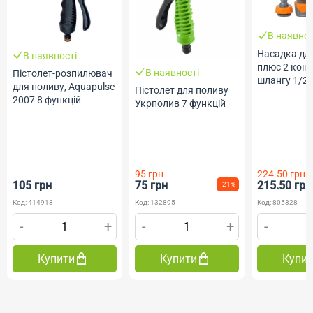
В наявнос
Насадка дл
В наявності
плюс 2 кон
В наявності
Пістолет-розпилювач
шлангу 1/2"
для поливу, Aquapulse
Пістолет для поливу
адаптер ABS
2007 8 функцій
Укрполив 7 функцій
Sigma flora
95 грн
224.50 грн
105 грн
75 грн
215.50 грн
-21%
Код: 414913
Код: 132895
Код: 805328
-
+
-
+
-
Купити
Купити
Купи