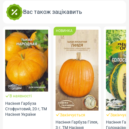
Вас також зацікавить
НОВИНКА
В наявності
Насіння Гарбуза
Стофунтовий, 20 г, ТМ
Насіння України
Закінчується
Закінчує
Насіння Гарбуза Гілея,
Насіння Гар
3 г, ТМ Насіння
Голонасінний