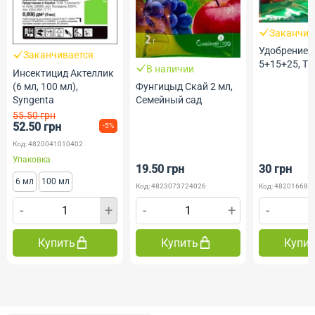
Заканчив
Удобрение 
Заканчивается
5+15+25, ТМ
В наличии
Инсектицид Актеллик
(6 мл, 100 мл),
Фунгицыд Скай 2 мл,
Syngenta
Семейный сад
55.50 грн
52.50 грн
-5%
Код: 4820041010402
Упаковка
19.50 грн
30 грн
6 мл
100 мл
Код: 4823073724026
Код: 482016685
-
+
-
+
-
Купить
Купить
Купи