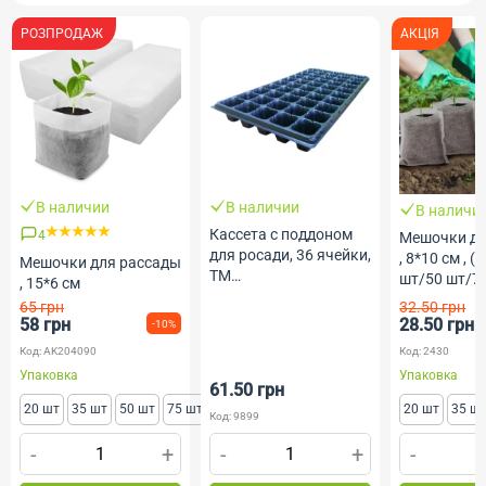
РОЗПРОДАЖ
АКЦІЯ
В наличии
В наличии
В наличи
Кассета с поддоном
4
Мешочки дл
для росади, 36 ячейки,
, 8*10 см , 
Мешочки для рассады
ТМ
шт/50 шт/7
, 15*6 см
Профессиональные
65 грн
32.50 грн
Семена
58 грн
28.50 грн
-10%
Код: AK204090
Код: 2430
Упаковка
Упаковка
61.50 грн
20 шт
35 шт
50 шт
75 шт
20 шт
35 ш
Код: 9899
-
+
-
+
-