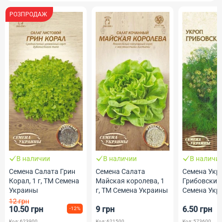
РОЗПРОДАЖ
В наличии
В наличии
В наличи
Семена Салата Грин
Семена Салата
Семена Укр
Корал, 1 г, ТМ Семена
Майская королева, 1
Грибовский,
Украины
г, ТМ Семена Украины
Семена Укр
12 грн
10.50 грн
9 грн
6.50 грн
-12%
Код: 623900
Код: 621500
Код: 573600