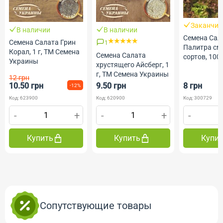
Заканчив
В наличии
В наличии
Семена Сал
Семена Салата Грин
1
Палитра см
Корал, 1 г, ТМ Семена
Семена Салата
сортов, 100
Украины
хрустящего Айсберг, 1
Гелиос
г, ТМ Семена Украины
12 грн
10.50 грн
9.50 грн
8 грн
-12%
Код: 623900
Код: 620900
Код: 300729
-
+
-
+
-
Купить
Купить
Купи
Сопутствующие товары