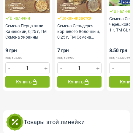
В наличи
В наличии
Заканчивается
Семена Сел
черешковог
Семена Перца чили
Семена Сельдерея
1 г, ТМ GL S
Кайенский, 0,25 г, ТМ
корневого Яблочный,
Семена Украины
0,25 г, ТМ Семена
Украины
9 грн
7 грн
8.50 грн
Код: 608200
Код: 626900
Код: 482309690
-
+
-
+
-
Купить
Купить
Купи
Товары этой линейки