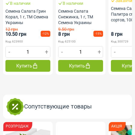
Заканчив
В наличии
В наличии
Семена Сал
Семена Салата Грин
Семена Салата
Палитра см
Корал, 1 г, ТМ Семена
Снежинка, 1 г, ТМ
сортов, 100
Украины
Семена Украины
Гелиос
12 грн
9.50 грн
10.50 грн
8 грн
8 грн
-12%
-15%
Код: 623900
Код: 625100
Код: 300729
-
+
-
+
-
Купить
Купить
Купи
Сопутствующие товары
РОЗПРОДАЖ
АКЦІЯ