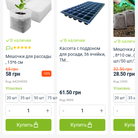
В наличии
В наличии
В наличи
Кассета с поддоном
4
Мешочки дл
для росади, 36 ячейки,
, 8*10 см , 
Мешочки для рассады
ТМ
шт/50 шт/7
, 15*6 см
Профессиональные
65 грн
32.50 грн
Семена
58 грн
28.50 грн
-10%
Код: AK204090
Код: 2430
Упаковка
Упаковка
61.50 грн
20 шт
35 шт
50 шт
75 шт
20 шт
35 ш
Код: 9899
-
+
-
+
-
Купить
Купить
Купи