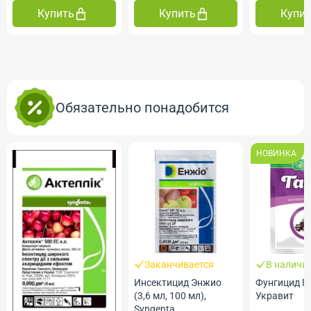
Купить
Купить
Купи
Обязательно понадобится
НОВИНКА
Заканчивается
В наличи
Инсектицид Энжио
Фунгицид Га
(3,6 мл, 100 мл),
Укравит
Syngenta