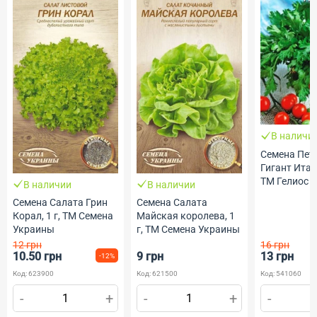
В наличи
Семена Пет
Гигант Итали
ТМ Гелиос
В наличии
В наличии
Семена Салата Грин
Семена Салата
Корал, 1 г, ТМ Семена
Майская королева, 1
Украины
г, ТМ Семена Украины
12 грн
16 грн
10.50 грн
9 грн
13 грн
-12%
Код: 623900
Код: 621500
Код: 541060
-
+
-
+
-