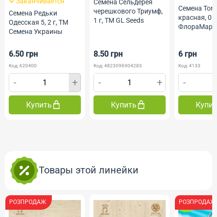
Заканчивается
Семена Сельдерея
Семена Том
черешкового Триумф,
Семена Редьки
красная, 0.1
1 г, ТМ GL Seeds
Одесская 5, 2 г, ТМ
ФлораМарк
Семена Украины
6.50 грн
8.50 грн
6 грн
Код: 620400
Код: 4823096904283
Код: 4133
-
+
-
+
-
Купить
Купить
Купи
Товары этой линейки
РОЗПРОДАЖ
РОЗПРОДАЖ