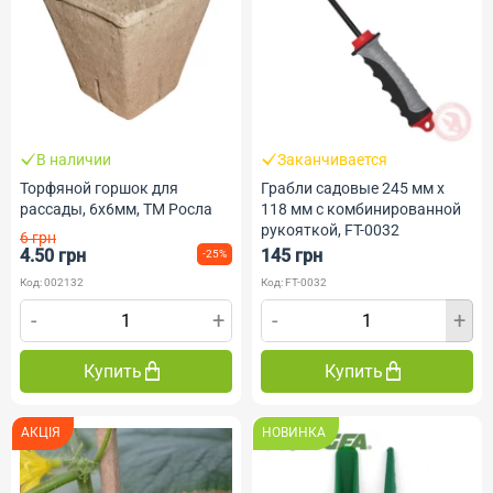
В наличии
Заканчивается
Торфяной горшок для
Грабли садовые 245 мм x
рассады, 6х6мм, ТМ Росла
118 мм с комбинированной
рукояткой, FT-0032
6 грн
4.50 грн
145 грн
-25%
Код: 002132
Код: FT-0032
-
+
-
+
Купить
Купить
АКЦІЯ
НОВИНКА