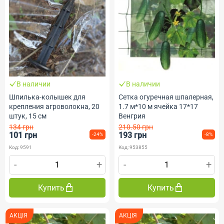
В наличии
В наличии
Шпилька-колышек для
Сетка огуречная шпалерная,
крепления агроволокна, 20
1.7 м*10 м ячейка 17*17
штук, 15 см
Венгрия
134 грн
210.50 грн
101 грн
193 грн
-24%
-8%
Код: 9591
Код: 953855
-
+
-
+
Купить
Купить
АКЦІЯ
АКЦІЯ