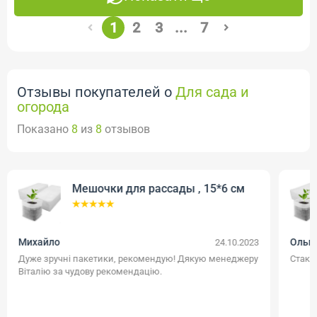
1
2
3
...
7
Отзывы покупателей о
Для сада и
огорода
Показано
8
из
8
отзывов
Мешочки для рассады , 15*6 см
Михайло
Ольг
24.10.2023
Дуже зручні пакетики, рекомендую! Дякую менеджеру
Стака
Віталію за чудову рекомендацію.