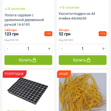
В наличии
В наличии
Кассета+поддон на 44
Лопата садовая с
ячейки 44х44х50
удлиненной деревянной
ручкой 14-6193
145 грн
59 грн
123 грн
52 грн
-15%
-11%
Код: 004753
Код: 301002
-
+
-
+
Купить
Купить
РОЗПРОДАЖ
АКЦІЯ