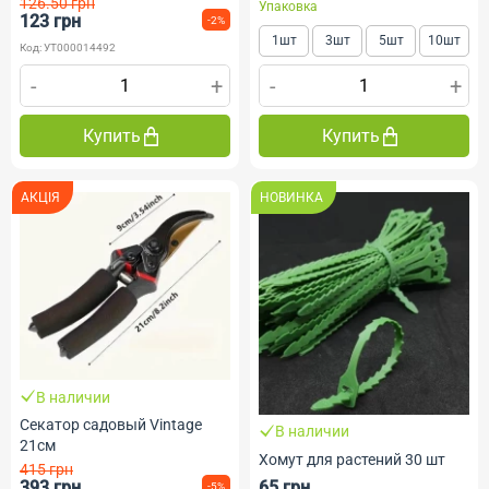
126.50 грн
Упаковка
123 грн
-2%
1шт
3шт
5шт
10шт
Код: УТ000014492
-
+
-
+
Купить
Купить
АКЦІЯ
НОВИНКА
В наличии
Секатор садовый Vintage
В наличии
21см
Хомут для растений 30 шт
415 грн
393 грн
65 грн
-5%