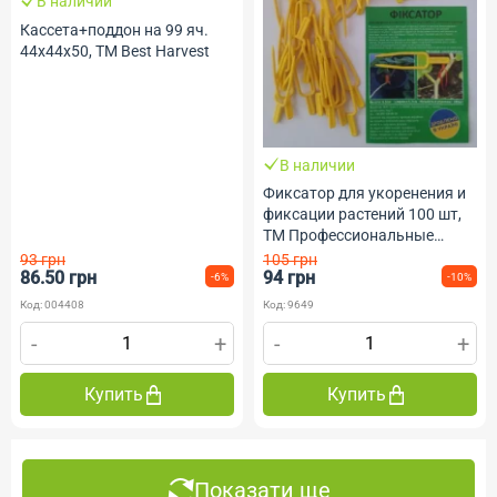
В наличии
Кассета+поддон на 99 яч.
44х44х50, ТМ Best Harvest
В наличии
Фиксатор для укоренения и
фиксации растений 100 шт,
ТМ Профессиональные
Семена
93 грн
105 грн
86.50 грн
94 грн
-6%
-10%
Код: 004408
Код: 9649
-
+
-
+
Купить
Купить
Показати ще