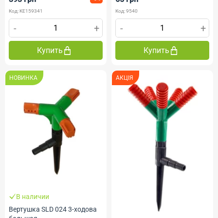
Код: KE159341
Код: 9540
-
+
-
+
Купить
Купить
НОВИНКА
АКЦІЯ
В наличии
Вертушка SLD 024 3-ходова