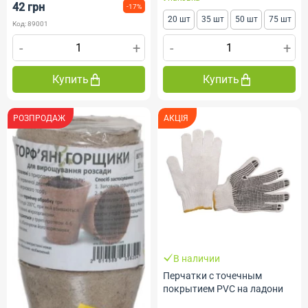
42 грн
-17%
20 шт
35 шт
50 шт
75 шт
Код: 89001
-
+
-
+
Купить
Купить
РОЗПРОДАЖ
АКЦІЯ
В наличии
Перчатки с точечным
покрытием PVC на ладони