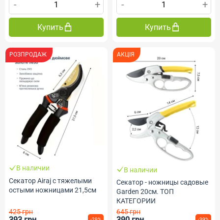
-
+
-
+
Купить
Купить
РОЗПРОДАЖ
АКЦІЯ
В наличии
В наличии
Секатор Airaj с тяжелыми
Секатор - ножницы садовые
остыми ножницами 21,5см
Garden 20см. ТОП
КАТЕГОРИИ
425 грн
645 грн
393 грн
390 грн
-29%
-39%