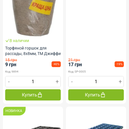
В наличии
Торфяной горшок для
рассады, 8х8мм, ТМ Джиффи
15 грн
21 грн
9 грн
17 грн
-40%
-19%
Код: 9894
Код: SP-0005
-
+
-
+
Купить
Купить
НОВИНКА