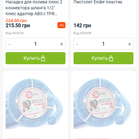
Насадка для полива плюс 2
Пистолет Ender пластик
коннектора шланга 1/2"
плюс адаптер ABS с TPR
Sigma flora
224.50 грн
215.50 грн
142 грн
-4%
Код: 805328
Код: 805338
-
+
-
+
Купить
Купить
Нет в наличии
Нет в наличии