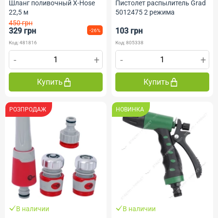
Шланг поливочный X-Hose
Пистолет распылитель Grad
22,5 м
5012475 2 режима
450 грн
329 грн
103 грн
-26%
Код: 481816
Код: 805338
-
+
-
+
Купить
Купить
РОЗПРОДАЖ
НОВИНКА
В наличии
В наличии