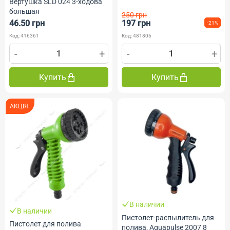
Вертушка SLD 024 3-ходова
большая
250 грн
46.50 грн
197 грн
-21%
Код: 416361
Код: 481806
-
+
-
+
Купить
Купить
АКЦІЯ
В наличии
В наличии
Пистолет-распылитель для
Пистолет для полива
полива, Aquapulse 2007 8