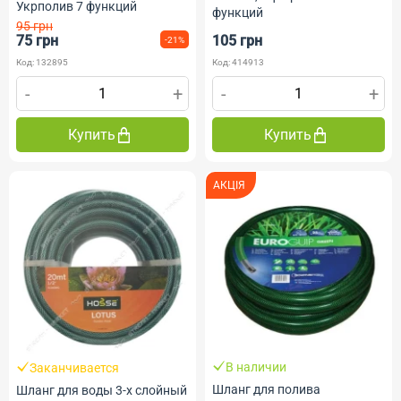
Укрполив 7 функций
функций
95 грн
75 грн
105 грн
-21%
Код: 132895
Код: 414913
-
+
-
+
Купить
Купить
АКЦІЯ
В наличии
Заканчивается
Шланг для полива
Шланг для воды 3-х слойный