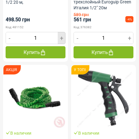
трехслойный Euroguip Green
1/2 20 м,
Италия 1/2" 20м
589 грн
498.50 грн
561 грн
-4%
Код: 481152
Код: 376382
-
+
-
+
Купить
Купить
АКЦІЯ
У ТОПI
В наличии
В наличии