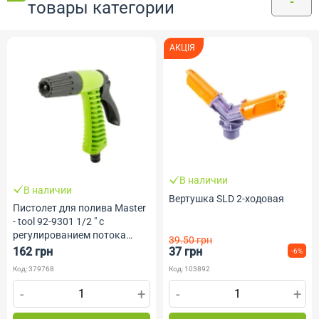
товары категории
АКЦІЯ
В наличии
В наличии
Вертушка SLD 2-ходовая
Пистолет для полива Master
- tool 92-9301 1/2 " с
регулированием потока
39.50 грн
воды
162 грн
37 грн
-6%
Код: 379768
Код: 103892
-
+
-
+