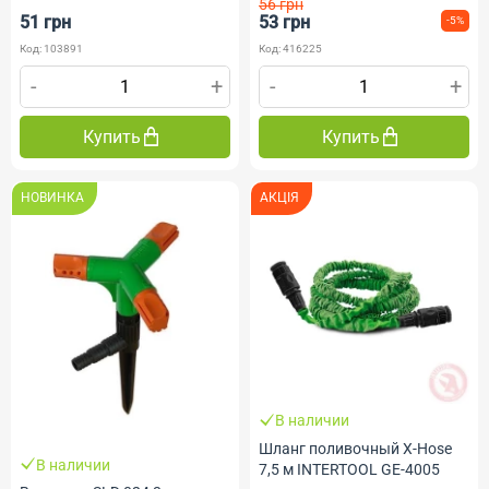
56 грн
51 грн
53 грн
-5%
Код: 103891
Код: 416225
-
+
-
+
Купить
Купить
НОВИНКА
АКЦІЯ
В наличии
Шланг поливочный X-Hose
В наличии
7,5 м INTERTOOL GE-4005