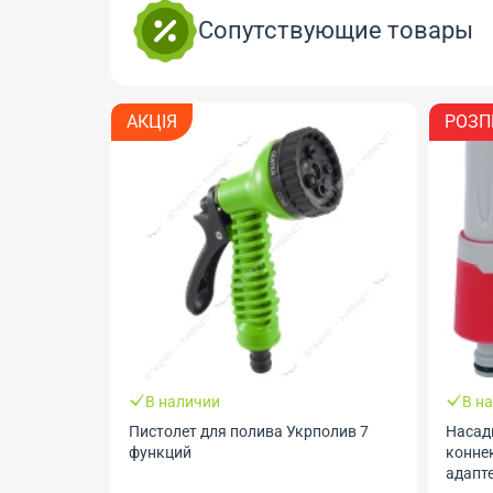
Сопутствующие товары
АКЦІЯ
РОЗП
В наличии
В н
Пистолет для полива Укрполив 7
Насад
функций
конне
адапте