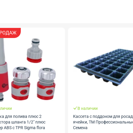
РОДАЖ
аличии
В наличии
ка для полива плюс 2
Кассета с поддоном для росад
ктора шланга 1/2" плюс
ячейки, ТМ Профессиональны
р ABS с TPR Sigma flora
Семена