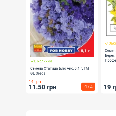
Зак
Семен
Берег,
Профес
В наличии
Семена Статица Блю Айс, 0.1 г, ТМ
GL Seeds
14 грн
11.50 грн
19 г
-17%