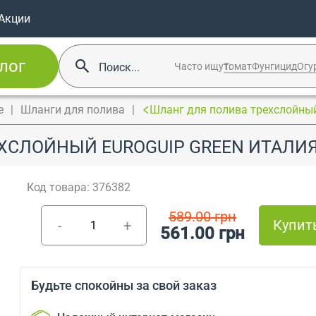
Акции
лог
Часто ищут:
Томат
Фунгицид
Огу
е
Шланги для полива
Шланг для полива трехслойный 
СЛОЙНЫЙ EUROGUIP GREEN ИТАЛИЯ 
Код товара: 376382
589.00 грн
Купит
-
+
561.00 грн
Будьте спокойны за свой заказ