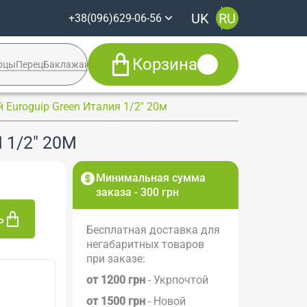
UK
RU
+38(096)629-06-56
Корзина
рцы
Перец
Баклажан
Кабачок
Syngenta
Euroguip Green Италия 1/2" 20м
+38(096)629-06-56
1/2" 20М
Viber
Telegram
Facebook
Минимальная сумма
заказа - 300 грн
ь
Бесплатная доставка для
негабаритных товаров
при заказе:
от 1200 грн
- Укрпочтой
от 1500 грн
- Новой