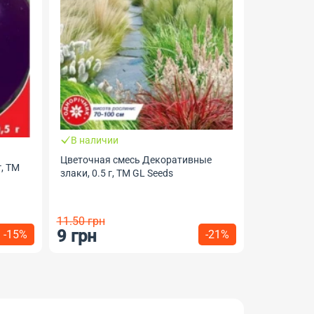
Заканчи
Семена Ку
шт, TM GL 
В наличии
Цветочная смесь Декоративные
, ТМ
злаки, 0.5 г, ТМ GL Seeds
11.50 грн
9 грн
36 грн
-15%
-21%