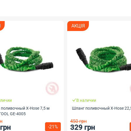
Я
АКЦІЯ
аличии
В наличии
 поливочный X-Hose 7,5 м
Шланг поливочный X-Hose 22,
TOOL GE-4005
н
450 грн
 грн
329 грн
-21%