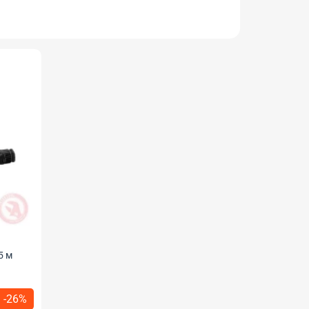
5 м
-26%