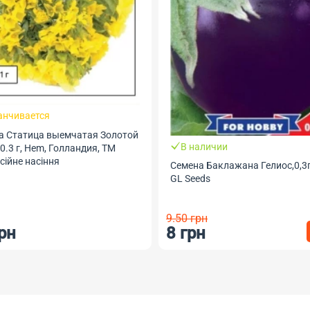
анчивается
а Статица выемчатая Золотой
В наличии
 0.3 г, Hem, Голландия, ТМ
ійне насіння
Семена Баклажана Гелиос,0,3г
GL Seeds
9.50 грн
рн
8 грн