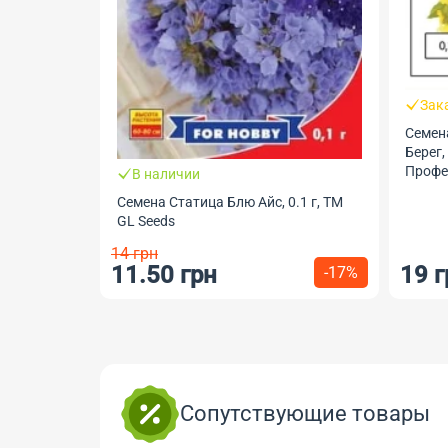
Зак
Семен
Берег,
Профес
В наличии
Семена Статица Блю Айс, 0.1 г, ТМ
GL Seeds
14 грн
11.50 грн
19 г
-17%
Сопутствующие товары