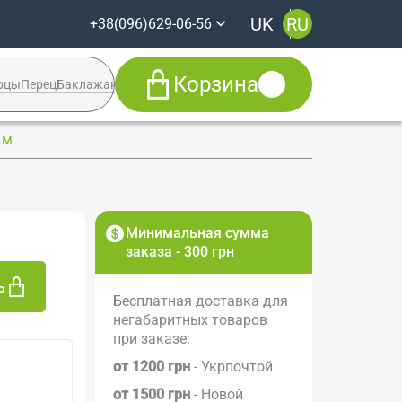
UK
RU
+38(096)629-06-56
Корзина
рцы
Перец
Баклажан
Кабачок
Syngenta
 м
+38(096)629-06-56
Viber
Telegram
Facebook
Минимальная сумма
заказа - 300 грн
ь
Бесплатная доставка для
негабаритных товаров
при заказе:
от 1200 грн
- Укрпочтой
от 1500 грн
- Новой