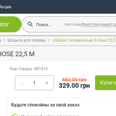
Акции
лог
Часто ищут:
Томат
Фунгицид
Огу
е
Шланги для полива
Шланг поливочный X-Hose 22,5
SE 22,5 М
Код товара: 481816
450.00 грн
Купит
-
+
329.00 грн
Будьте спокойны за свой заказ