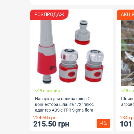
РОЗПРОДАЖ
АКЦІ
В наличии
В н
Насадка для полива плюс 2
Шпиль
коннектора шланга 1/2" плюс
агрово
адаптер ABS с TPR Sigma flora
224.50 грн
134 гр
215.50 грн
101
-4%