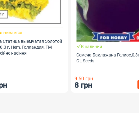
анчивается
а Статица выемчатая Золотой
В наличии
 0.3 г, Hem, Голландия, ТМ
ійне насіння
Семена Баклажана Гелиос,0,3г
GL Seeds
9.50 грн
рн
8 грн