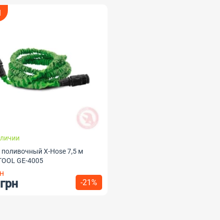
Я
аличии
 поливочный X-Hose 7,5 м
TOOL GE-4005
н
 грн
-21%