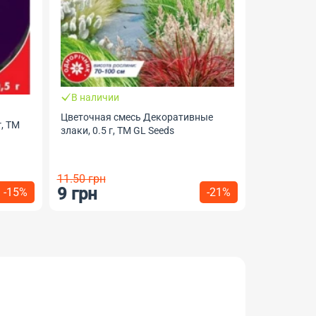
Заканчи
Семена Ку
шт, TM GL 
В наличии
Цветочная смесь Декоративные
, ТМ
злаки, 0.5 г, ТМ GL Seeds
11.50 грн
9 грн
36 грн
-15%
-21%