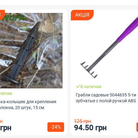
Я
АКЦІЯ
В наличии
аличии
Грабли садовые 5044635 5-ти
зубчатые с полой ручкой ABS
ка-колышек для крепления
локна, 20 штук, 15 см
н
125 грн
 грн
94.50 грн
-24%