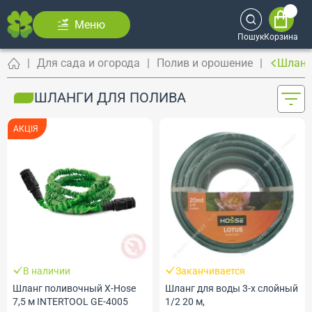
Меню
Пошук
Корзина
Для сада и огорода
Полив и орошение
Шланг
ШЛАНГИ ДЛЯ ПОЛИВА
АКЦІЯ
В наличии
Заканчивается
Шланг поливочный X-Hose
Шланг для воды 3-х слойный
7,5 м INTERTOOL GE-4005
1/2 20 м,