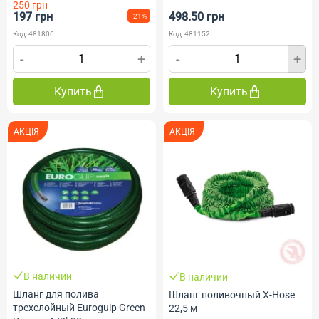
250 грн
197 грн
498.50 грн
-21%
Код: 481806
Код: 481152
-
+
-
+
Купить
Купить
АКЦІЯ
АКЦІЯ
В наличии
В наличии
Шланг для полива
Шланг поливочный X-Hose
трехслойный Euroguip Green
22,5 м