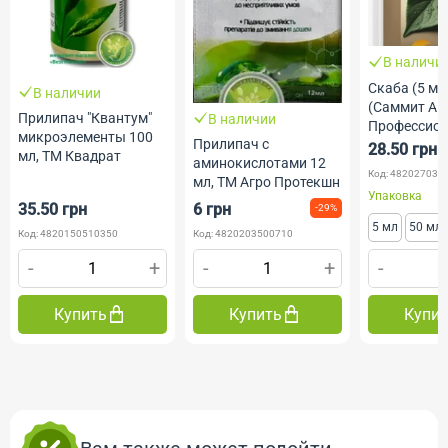
В наличи
Скаба (5 мл,
В наличии
(Саммит Агр
Прилипач "Квантум"
В наличии
Профессио
микроэлементы 100
Прилипач с
Семена
28.50 грн
мл, ТМ Квадрат
аминокислотами 12
Код: 482027030
мл, ТМ Агро Протекшн
Упаковка
35.50 грн
6 грн
-29%
5 мл
50 мл
Код: 4820150510350
Код: 4820203500710
-
+
-
+
-
Купить
Купить
Купи