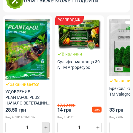
Вам также может подойти
РОЗПРОДАЖ
В наличии
Сульфат марганца 30
г, ТМ Агроресурс
Заканчив
Заканчивается
Брексил ком
УДОБРЕНИЕ
ТМ Valagro
PLANTAFOL PLUS
НАЧАЛО ВЕГЕТАЦИИ
17.50 грн
NPK 30.10.10 25 Г
28.50 грн
14 грн
33 грн
-20%
VALAGRO
Код: 4820146160026
Код: 004123
Код: 9906
-
+
-
+
-