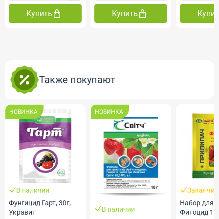
Купить
Купить
Купи
Также покупают
НОВИНКА
НОВИНКА
В наличии
Заканчив
Фунгицид Гарт, 30г,
Набор для 
В наличии
Укравит
Фитоцид 15