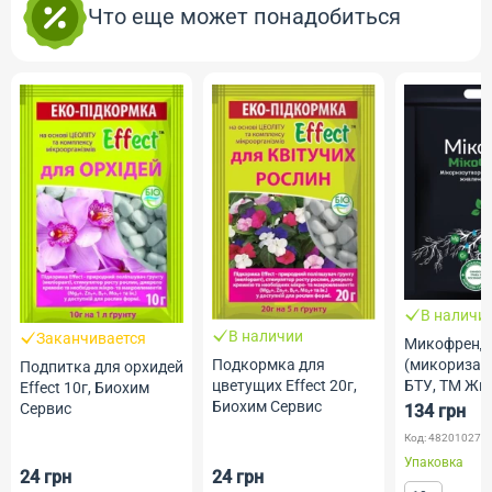
Что еще может понадобиться
В наличи
В наличии
Заканчивается
Микофренд
Подкормка для
(микориза) ( 
Подпитка для орхидей
цветущих Effect 20г,
БТУ, ТМ Жи
Effect 10г, Биохим
Биохим Сервис
Сервис
134 грн
Код: 482010275
Упаковка
24 грн
24 грн