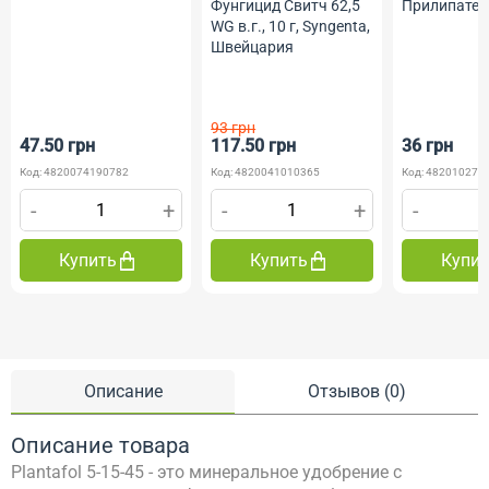
Прилипател
Фунгицид Свитч 62,5
Жива Земл
WG в.г., 10 г, Syngenta,
Швейцария
93 грн
47.50 грн
117.50 грн
36 грн
Код: 4820074190782
Код: 4820041010365
Код: 482010275
-
+
-
+
-
Купить
Купить
Купи
Описание
Отзывов (0)
Описание товара
Plantafol 5-15-45 - это минеральное удобрение с