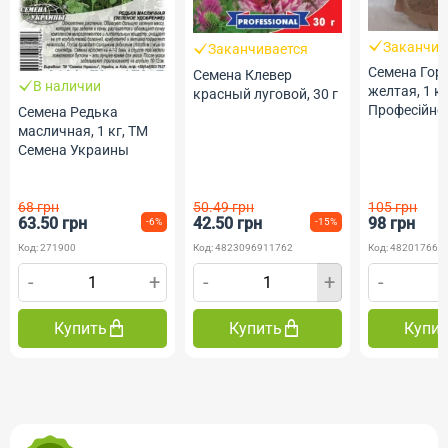
Заканчив
Заканчивается
Семена Гор
Семена Клевер
В наличии
желтая, 1 кг
красный луговой, 30 г
Професійне 
Семена Редька
масличная, 1 кг, ТМ
Семена Украины
68 грн
50.49 грн
105 грн
63.50 грн
42.50 грн
98 грн
-6%
-15%
Код: 271900
Код: 4823096911762
Код: 482017669
-
+
-
+
-
Купить
Купить
Купи