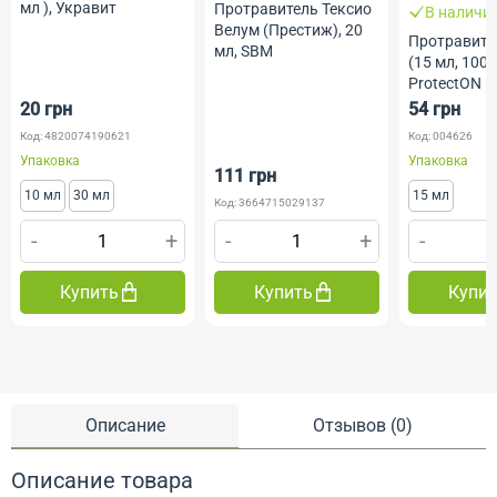
мл ), Укравит
Протравитель Тексио
В наличи
Велум (Престиж), 20
Протравите
мл, SBM
(15 мл, 100 
ProtectON
20 грн
54 грн
Код: 4820074190621
Код: 004626
Упаковка
Упаковка
111 грн
10 мл
30 мл
15 мл
Код: 3664715029137
-
+
-
+
-
Купить
Купить
Купи
Описание
Отзывов (0)
Описание товара