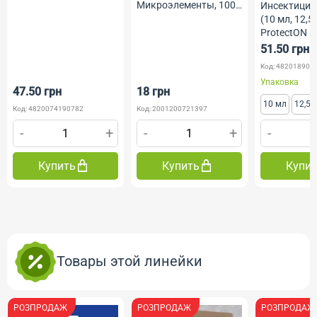
Микроэлементы, 100
Инсектицид
г, Агромакси
(10 мл, 12,5 
ProtectON
51.50 грн
Код: 482018902
Упаковка
47.50 грн
18 грн
10 мл
12,5 
Код: 4820074190782
Код: 2001200721397
-
+
-
+
-
Купить
Купить
Купи
Товары этой линейки
РОЗПРОДАЖ
РОЗПРОДАЖ
РОЗПРОДАЖ