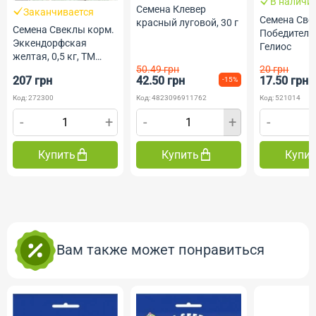
В наличи
Семена Клевер
Заканчивается
Семена Све
красный луговой, 30 г
Семена Свеклы корм.
Победитель,
Эккендорфская
Гелиос
желтая, 0,5 кг, ТМ
50.49 грн
20 грн
Семена Украины
207 грн
42.50 грн
17.50 грн
-15%
Код: 272300
Код: 4823096911762
Код: 521014
-
+
-
+
-
Купить
Купить
Купи
Вам также может понравиться