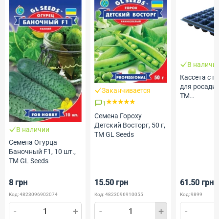
В наличи
Кассета с 
для росади,
Заканчивается
ТМ
1
Профессио
Семена
Семена Гороху
Детский Восторг, 50 г,
В наличии
ТМ GL Seeds
Семена Огурца
Баночный F1, 10 шт.,
ТМ GL Seeds
8 грн
15.50 грн
61.50 грн
Код: 4823096902074
Код: 4823096910055
Код: 9899
-
+
-
+
-