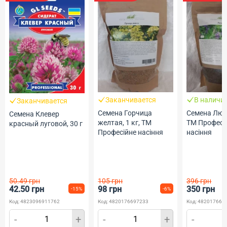
Заканчивается
В наличи
Заканчивается
Семена Горчица
Семена Люце
Семена Клевер
желтая, 1 кг, ТМ
ТМ Професі
красный луговой, 30 г
Професійне насіння
насіння
50.49 грн
105 грн
396 грн
42.50 грн
98 грн
350 грн
-15%
-6%
Код: 4823096911762
Код: 4820176697233
Код: 482017669
-
+
-
+
-