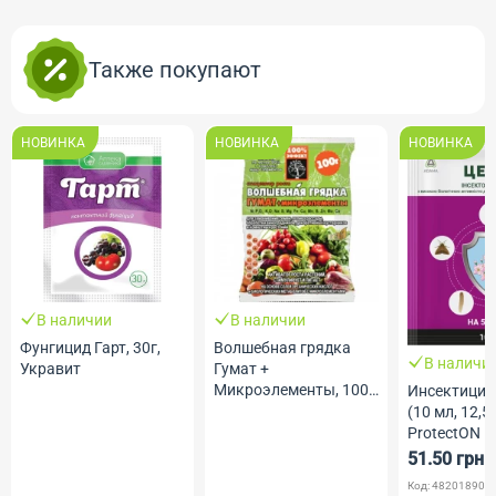
Также покупают
НОВИНКА
НОВИНКА
НОВИНКА
В наличии
В наличии
Фунгицид Гарт, 30г,
Волшебная грядка
В наличи
Укравит
Гумат +
Микроэлементы, 100
Инсектицид
г, Агромакси
(10 мл, 12,5 
ProtectON
51.50 грн
Код: 482018902