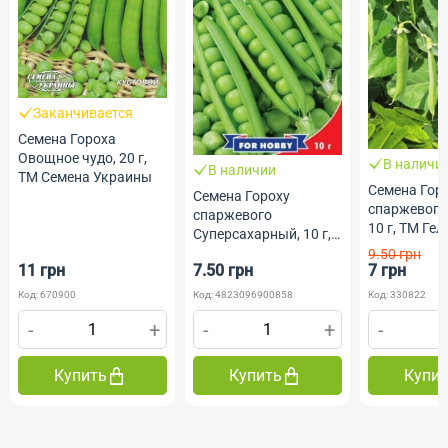
Заканчивается
Семена Гороха
Овощное чудо, 20 г,
В наличи
В наличии
ТМ Семена Украины
Семена Гор
Семена Гороху
спаржевого
спаржевого
10 г, ТМ Гел
Суперсахарный, 10 г,
ТМ GL Seeds
9.50 грн
11 грн
7.50 грн
7 грн
Код: 670900
Код: 4823096900858
Код: 330822
-
+
-
+
-
Купить
Купить
Купи