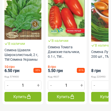
В наличии
В наличии
В наличи
Семена Томата
Семена Щавеля
Дамские пальчики,
Семена Лук
Широколистный, 2 г,
0.1 г, ТМ
200 шт., ТМ
ТМ Семена Украины
ФлораМаркет
10 грн
8 грн
6.50 грн
5.50 грн
8 грн
-35%
-31%
Код: 574900
Код: 4637
Код: 220493
-
+
-
+
-
Купить
Купить
Купи