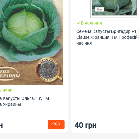
В наличии
Семена Капусты Бригадир F1, 
Clause, Франция, ТМ Професій
насіння
аличии
 Капусты Ольга, 1 г, ТМ
а Украины
н
40 грн
-29%