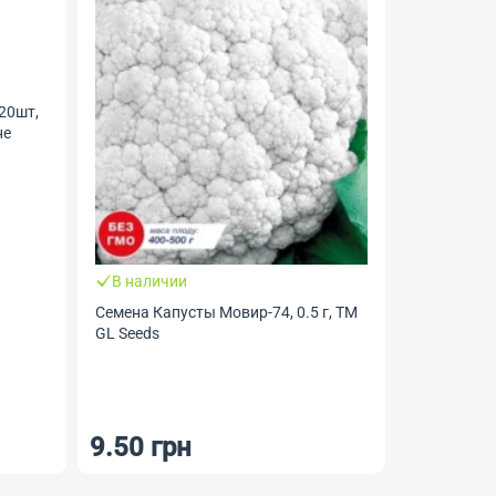
20шт,
не
В налич
1
В наличии
Семена Кап
Семена Капусты Мовир-74, 0.5 г, ТМ
Zwaan, Гол
GL Seeds
насіння
9.50 грн
43 грн