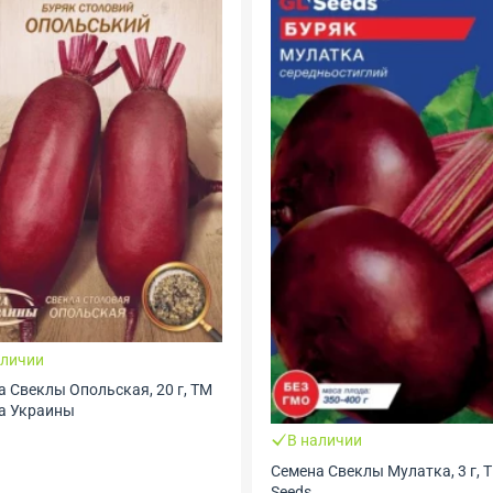
аличии
 Свеклы Опольская, 20 г, ТМ
а Украины
В наличии
Семена Свеклы Мулатка, 3 г, 
Seeds