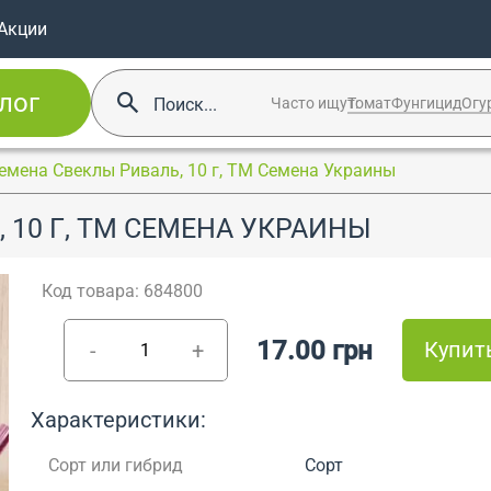
Акции
лог
Часто ищут:
Томат
Фунгицид
Огу
емена Свеклы Риваль, 10 г, ТМ Семена Украины
 10 Г, ТМ СЕМЕНА УКРАИНЫ
Код товара: 684800
17.00 грн
Купит
-
+
Характеристики:
Сорт или гибрид
Сорт