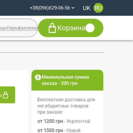
UK
RU
+38(096)629-06-56
Корзина
рцы
Перец
Баклажан
Кабачок
Syngenta
+38(096)629-06-56
Viber
Telegram
Facebook
Минимальная сумма
заказа - 300 грн
ь
Бесплатная доставка для
негабаритных товаров
при заказе:
от 1200 грн
- Укрпочтой
от 1500 грн
- Новой