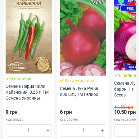
В наличи
В наличии
Заканчивается
Семена Лук
Семена Перца чили
Семена Лука Рубин,
барон, 1 г, 
Кайенский, 0,25 г, ТМ
200 шт., ТМ Гелиос
Seeds
Семена Украины
11.50 грн
9 грн
6 грн
10.50 грн
Код: 608200
Код: 220498
Код: 482309690
-
+
-
+
-