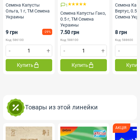
Семена Капусты
Семена Кап
1
Ольга, 1 г, ТМ Семена
Вертус, 0.5 
Семена Капусты Гако,
Украины
Семена Укр
0.5 г, ТМ Семена
Украины
9 грн
7.50 грн
8 грн
-29%
Код: 586100
Код: 588100
Код: 588600
-
+
-
+
-
Купить
Купить
Купи
Товары из этой линейки
АКЦІЯ