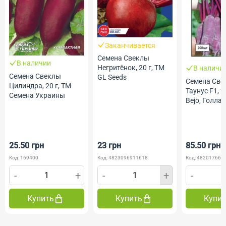
Заканчивается
Семена Свеклы
В наличии
Негритёнок, 20 г, ТМ
В наличи
Семена Свеклы
GL Seeds
Семена Све
Цилиндра, 20 г, ТМ
Таунус F1, 2
Семена Украины
Bejo, Голла
Професійне 
25.50 грн
23 грн
85.50 грн
Код: 169400
Код: 4823096911618
Код: 482017669
-
+
-
+
-
Купить
Купить
Купи