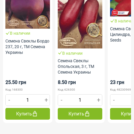
В наличи
Семена Све
В наличии
Цилиндра, 2
Seeds
Семена Свеклы Бордо
237, 20 г, ТМ Семена
Украины
В наличии
Семена Свеклы
Опольская, 3 г, ТМ
Семена Украины
25.50 грн
8.50 грн
23 грн
Код: 168300
Код: 626300
Код: 482309691
-
+
-
+
-
Купить
Купить
Купи