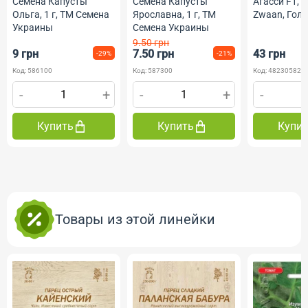
Агасси F1, 2
Семена Капусты
Семена Капусты
Zwaan, Гол
Ольга, 1 г, ТМ Семена
Ярославна, 1 г, ТМ
Професійне 
Украины
Семена Украины
9.50 грн
9 грн
7.50 грн
43 грн
-29%
-21%
Код: 586100
Код: 587300
Код: 482305820
-
+
-
+
-
Купить
Купить
Купи
Товары из этой линейки