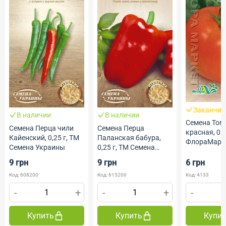
Заканчив
В наличии
В наличии
Семена Том
Семена Перца чили
Семена Перца
красная, 0.1
Кайенский, 0,25 г, ТМ
Паланская бабура,
ФлораМарк
Семена Украины
0,25 г, ТМ Семена
Украины
9 грн
9 грн
6 грн
Код: 608200
Код: 615200
Код: 4133
-
+
-
+
-
Купить
Купить
Купи