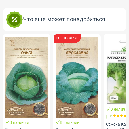
Что еще может понадобиться
РОЗПРОДАЖ
В наличи
1
В наличии
В наличии
Семена Кап