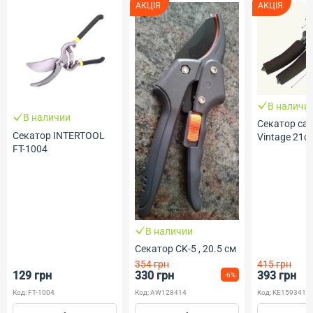
АКЦІЯ
АКЦІЯ
В наличи
В наличии
Секатор са
Секатор INTERTOOL
Vintage 21с
FT-1004
В наличии
Секатор CK-5 , 20.5 см
354 грн
415 грн
129 грн
330 грн
393 грн
-6%
Код: FT-1004
Код: AW128414
Код: KE159341