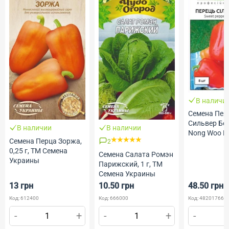
В наличии
Семена Перца
Сильвер Бел F1, 8ш
наличии
В наличии
Nong Woo Bio, Коре
на Перца Зоржа,
2
ТМ Професійне
 г, ТМ Семена
насіння
Семена Салата Ромэн
аины
Парижский, 1 г, ТМ
Семена Украины
грн
10.50 грн
48.50 грн
612400
Код: 666000
Код: 4820176691026
+
-
+
-