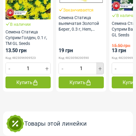
Заканчивается
В наличи
Семена Статица
Семена Ста
выемчатая Золотой
В наличии
Суприм Вайт
Берег, 0.3 г, Hem,
Семена Статица
GL Seeds
Голландия, ТМ
Суприм Голден, 0.1 г,
Професійне насіння
ТМ GL Seeds
15.50 грн
13.50 грн
19 грн
13 грн
Код: 4823096909523
Код: 4823058200590
Код: 482309691
-
+
-
+
-
Купить
Купить
Купи
Товары этой линейки