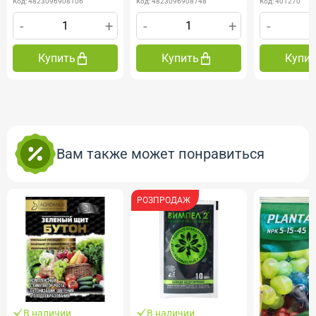
Код: 4823096908106
Код: 4823096908748
Код: 401270
-
+
-
+
-
Купить
Купить
Купи
Вам также может понравиться
РОЗПРОДАЖ
В наличии
В наличии