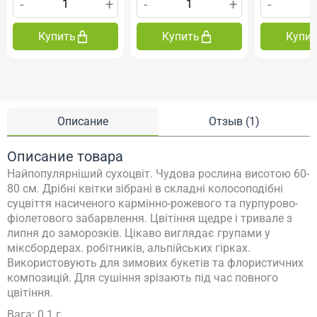
-
+
-
+
-
Купить
Купить
Купи
Описание
Отзыв (1)
Описание товара
Найпопулярніший сухоцвіт.
Чудова рослина висотою 60-
80 см. Дрібні квітки зібрані в складні колосоподібні
суцвіття насиченого кармінно-рожевого та пурпурово-
фіолетового забарвлення.
Цвітіння щедре і тривале з
липня до заморозків.
Цікаво виглядає групами у
міксбордерах.
робітників, альпійських гірках.
Використовують для зимових букетів та флористичних
композицій.
Для сушіння зрізають під час повного
цвітіння.
Вага: 0.1 г