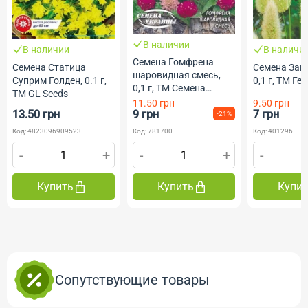
В наличии
В наличии
В наличи
Семена Гомфрена
Семена Статица
Семена Зай
шаровидная смесь,
Суприм Голден, 0.1 г,
0,1 г, ТМ Ге
0,1 г, ТМ Семена
ТМ GL Seeds
Украины
11.50 грн
9.50 грн
13.50 грн
9 грн
7 грн
-21%
Код: 4823096909523
Код: 781700
Код: 401296
-
+
-
+
-
Купить
Купить
Купи
Сопутствующие товары