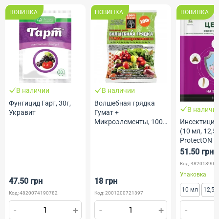
НОВИНКА
НОВИНКА
НОВИНКА
В наличии
В наличии
Фунгицид Гарт, 30г,
Волшебная грядка
В наличи
Укравит
Гумат +
Микроэлементы, 100
Инсектицид
г, Агромакси
(10 мл, 12,5 
ProtectON
51.50 грн
Код: 482018902
Упаковка
47.50 грн
18 грн
10 мл
12,5 
Код: 4820074190782
Код: 2001200721397
-
+
-
+
-