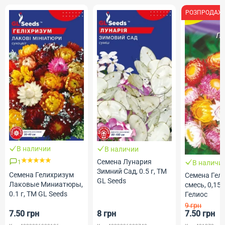
РОЗПРОДАЖ
В наличии
В наличии
Семена Лунария
1
В наличи
Зимний Сад, 0.5 г, ТМ
Семена Гелихризум
Семена Гел
GL Seeds
Лаковые Миниатюры,
смесь, 0,15 
0.1 г, ТМ GL Seeds
Гелиос
9 грн
7.50 грн
8 грн
7.50 грн