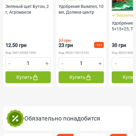
Зеленый щит Бутон, 2
Удобрение Вымпел, 10
г, Агромакси
мл, Долина-центр
Заканчив
Удобрение 
5+15+25, ТМ
27 грн
12.50 грн
23 грн
30 грн
-14%
Код: 2001200821394
Код: 4820119210192
Код: 482016685
-
+
-
+
-
Купить
Купить
Купи
Обязательно понадобится