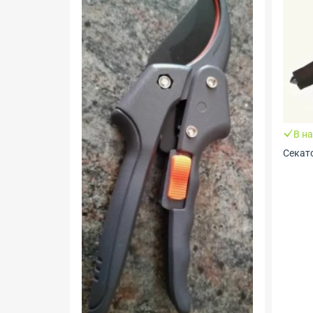
В н
Секат