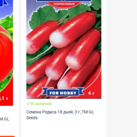
В налич
Торфяной 
6х6мм, ТМ
В наличии
Семена Редиса 18 дней, 3 г, ТМ GL
Seeds
ТМ GL
6 грн