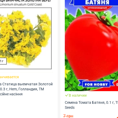
анчивается
а Статица выемчатая Золотой
 0.3 г, Hem, Голландия, ТМ
ійне насіння
В наличии
Семена Томата Батяня, 0.1 г, 
Seeds
7 грн