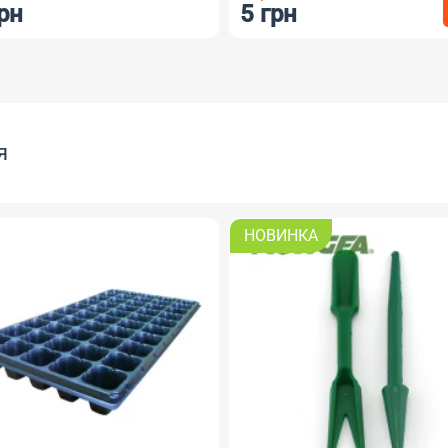
рн
5 грн
я
НОВИНКА