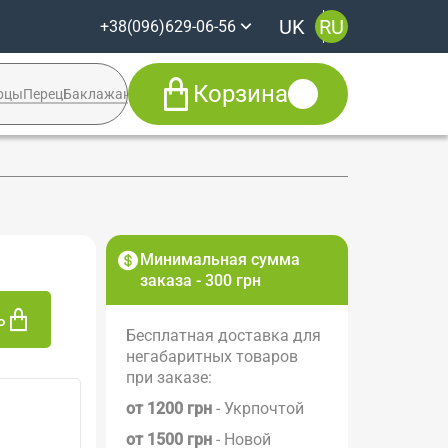
UK
RU
+38(096)629-06-56
Корзина
рцы
Перец
Баклажан
Кабачок
Syngenta
+38(096)629-06-56
Viber
Telegram
Facebook
Минимальная сумма
заказа - 300 грн
ь
Бесплатная доставка для
негабаритных товаров
при заказе:
от 1200 грн
- Укрпочтой
от 1500 грн
- Новой