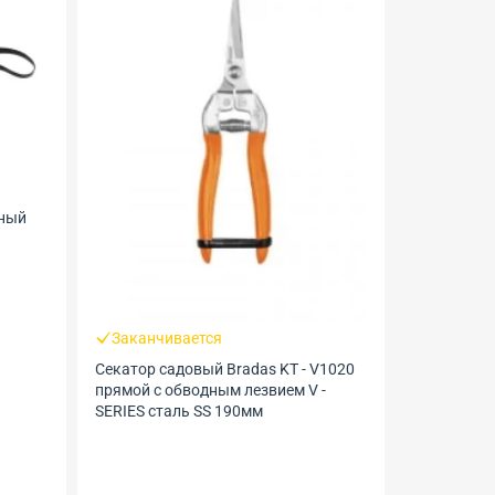
В налич
дный
Ножницы с
Заканчивается
Секатор садовый Bradas KT - V1020
прямой с обводным лезвием V -
SERIES сталь SS 190мм