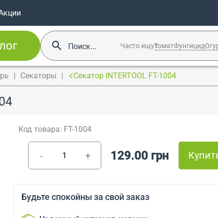
Акции
лог
Часто ищут:
Томат
Фунгицид
Огу
арь
Секаторы
Секатор INTERTOOL FT-1004
04
Код товара: FT-1004
129.00 грн
Купит
-
+
Будьте спокойны за свой заказ