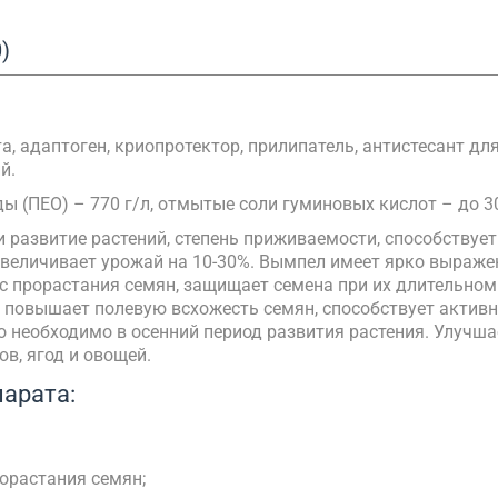
)
, адаптоген, криопротектор, прилипатель, антистесант дл
й.
 (ПЕО) – 770 г/л, отмытые соли гуминовых кислот – до 3
и развитие растений, степень приживаемости, способствует
увеличивает урожай на 10-30%. Вымпел имеет ярко выраж
с прорастания семян, защищает семена при их длительном
 повышает полевую всхожесть семян, способствует актив
о необходимо в осенний период развития растения. Улучша
в, ягод и овощей.
арата:
орастания семян;