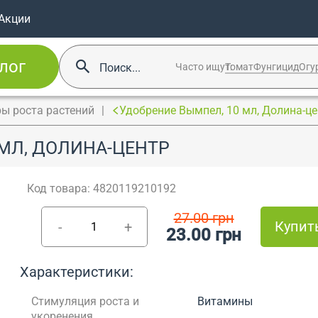
Акции
лог
Часто ищут:
Томат
Фунгицид
Огу
ы роста растений
Удобрение Вымпел, 10 мл, Долина-ц
МЛ, ДОЛИНА-ЦЕНТР
Код товара: 4820119210192
27.00 грн
Купит
-
+
23.00 грн
Характеристики:
Стимуляция роста и
Витамины
укоренения