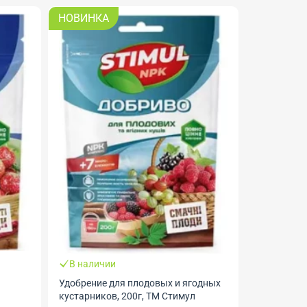
НОВИНКА
В налич
Удобрение 
магниевое у
Agroresurs
В наличии
Удобрение для плодовых и ягодных
кустарников, 200г, ТМ Стимул