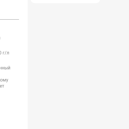
я
0 г/л
енный
ному
ет