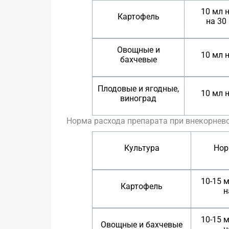
10 мл н
Картофель
на 30
Овощные и
10 мл н
бахчевые
Плодовые и ягодные,
10 мл н
виноград
Норма расхода препарата при внекорнево
Культура
Нор
10-15 
Картофель
н
10-15 
Овощные и бахчевые