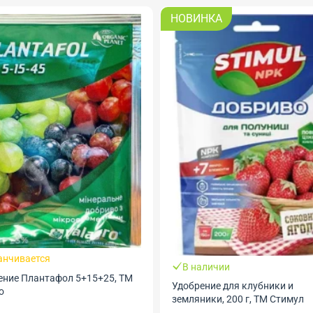
НОВИНКА
анчивается
В наличии
ение Плантафол 5+15+25, ТМ
Удобрение для клубники и
o
земляники, 200 г, ТМ Стимул