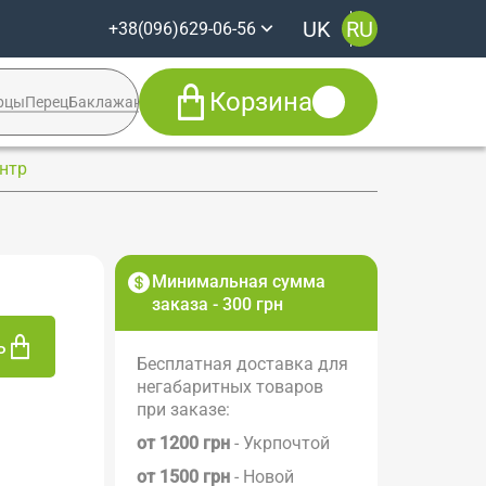
UK
RU
+38(096)629-06-56
Корзина
рцы
Перец
Баклажан
Кабачок
Syngenta
ентр
+38(096)629-06-56
Viber
Telegram
Facebook
Минимальная сумма
заказа - 300 грн
ь
Бесплатная доставка для
негабаритных товаров
при заказе:
от 1200 грн
- Укрпочтой
от 1500 грн
- Новой