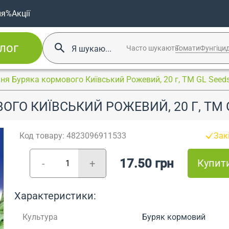
ня
%Акції
лог
Часто шукають:
Томати
Фунгіци
ння Буряка кормового Київський Рожевий, 20 г, ТМ GL Seed
ГО КИЇВСЬКИЙ РОЖЕВИЙ, 20 Г, ТМ 
Код товару: 4823096911533
Зак
17.50 грн
Купит
-
+
Характеристики:
Культура
Буряк кормовий