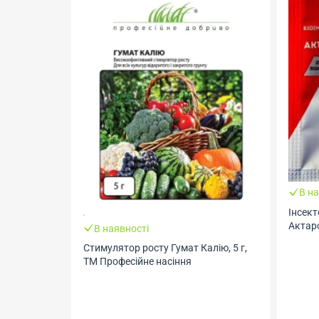
В на
Інсек
Актаро
В наявності
Стимулятор росту Гумат Калію, 5 г,
ТМ Професійне насіння