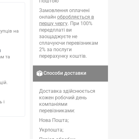
Поштою
Замовлення оплачені
онлайн
обробляється в
першу чергу
. При 100%
передплаті ви
упців на
заощаджуєте не
сплачуючи перевізникам
2% за послуги
и
перерахунку коштів.
ам та
Способи доставки
цій.
Доставка здійснюється
кожен робочий день
 і
компаніями
перевізниками:
Нова Пошта;
Укрпошта;