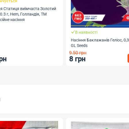
інчується
ня Статиця виїмчаста Золотий
 0.3 г, Hem, Голландія, ТМ
ійне насіння
В наявності
Насіння Баклажанів Геліос, 0,3
GL Seeds
9.50 грн
рн
8 грн
я