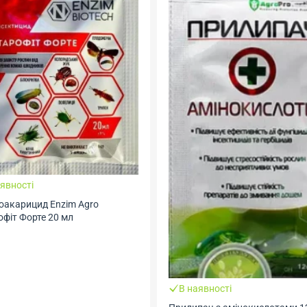
явності
тоакарицид Еnzim Agro
фіт Форте 20 мл
В наявності