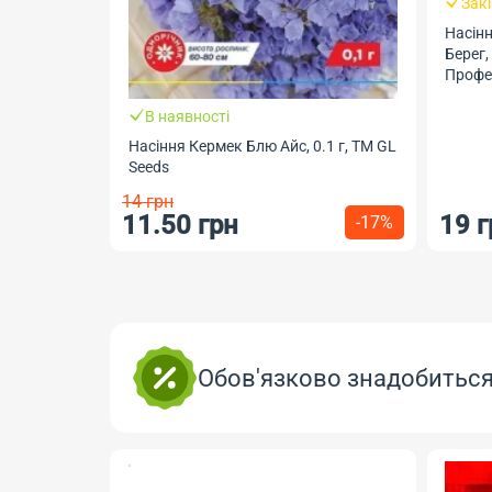
Зак
Насін
Берег,
Профес
В наявності
Насіння Кермек Блю Айс, 0.1 г, ТМ GL
Seeds
14 грн
11.50 грн
19 г
-17%
Обов'язково знадобитьс