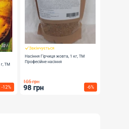
Закінчується
В наявно
Насіння Гірчиця жовта, 1 кг, ТМ
Насіння Лю
Професійне насіння
Професійне
 г, ТМ
105 грн
396 грн
98 грн
350 гр
-12%
-6%