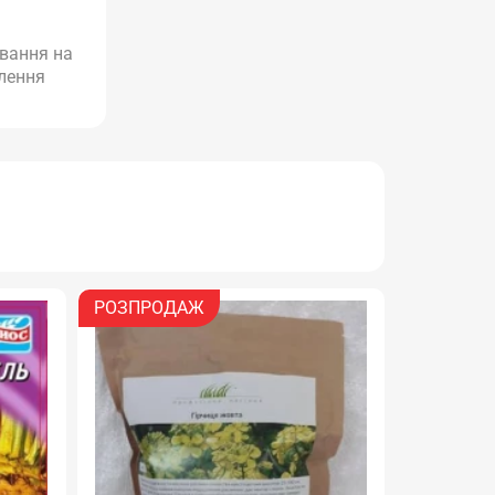
ування на
влення
РОЗПРОДАЖ
РОЗПРО