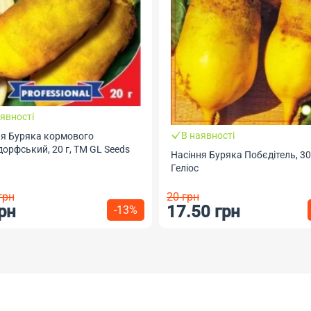
явності
В наявності
ня Буряка кормового
орфський, 20 г, ТМ GL Seeds
Насіння Буряка Побєдітель, 30
Геліос
грн
20 грн
рн
17.50 грн
-13%