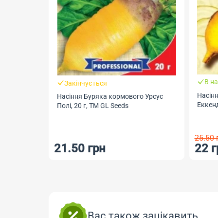
В на
Закінчується
Насін
Насіння Буряка кормового Урсус
Еккенд
Полі, 20 г, ТМ GL Seeds
25.50 
21.50 грн
22 г
Вас також зацікавить