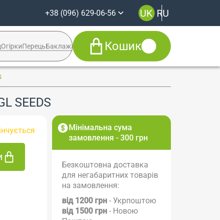
UK
RU
+38 (096) 629-06-56
Кошик
д
Огірки
Перець
Баклажан
Кабачок
Syngenta
s
+38 (096) 629-06-56
GL SEEDS
Viber
Telegram
Facebook
Мінімальна сума
інчується
Instagram
замовлення - 300 грн
и
Безкоштовна доставка
для негабаритних товарів
на замовлення:
від 1200 грн
- Укрпоштою
від 1500 грн
- Новою