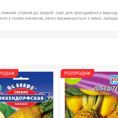
 лежкий, стійкий до хвороб сорт для присадибного вирощ
ричні з тупим кінчиком, легко висмикуються з землі, забар
РОДАЖ
РОЗПРОДАЖ