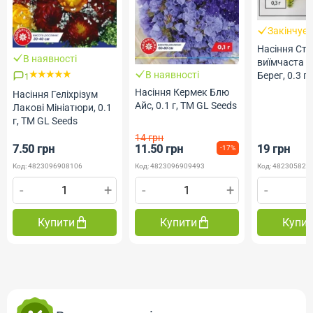
Закінчує
Насіння Ст
В наявності
виїмчаста 
В наявності
Берег, 0.3 г,
1
Голландія, 
Насіння Кермек Блю
Насіння Геліхрізум
Професійне 
Айс, 0.1 г, ТМ GL Seeds
Лакові Мініатюри, 0.1
г, ТМ GL Seeds
14 грн
7.50 грн
11.50 грн
19 грн
-17%
Код: 4823096908106
Код: 4823096909493
Код: 482305820
-
+
-
+
-
Купити
Купити
Купи