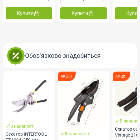
Купити
Купити
Купи
Обов'язково знадобиться
АКЦІЯ
АКЦІЯ
В наявнос
В наявності
Секатор са
В наявності
Секатор INTERTOOL
Vintage 21с