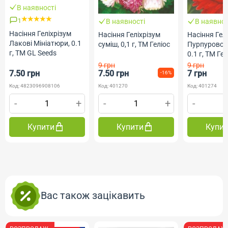
В наявності
1
В наявності
В наявнос
Насіння Геліхрізум
Насіння Геліхрізум
Насіння Гел
Лакові Мініатюри, 0.1
суміш, 0,1 г, ТМ Геліос
Пурпурово-
г, ТМ GL Seeds
0.1 г, ТМ Ге
9 грн
9 грн
7.50 грн
7.50 грн
7 грн
-16%
Код: 4823096908106
Код: 401270
Код: 401274
-
+
-
+
-
Купити
Купити
Купи
Вас також зацікавить