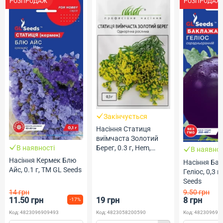
РОЗПРОДАЖ
РОЗПРОДАЖ
Закінчується
Насіння Статиця
виїмчаста Золотий
В наявності
Берег, 0.3 г, Hem,
В наявнос
Голландія, ТМ
Насіння Кермек Блю
Насіння Ба
Професійне насіння
Айс, 0.1 г, ТМ GL Seeds
Геліос, 0,3 г
Seeds
14 грн
9.50 грн
11.50 грн
19 грн
8 грн
-17%
Код: 4823096909493
Код: 4823058200590
Код: 482309690