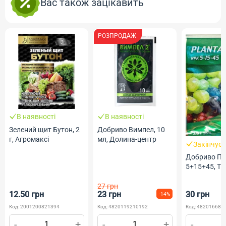
Вас також зацікавить
РОЗПРОДАЖ
В наявності
В наявності
Зелений щит Бутон, 2
Добриво Вимпел, 10
г, Агромаксі
мл, Долина-центр
Закінчує
Добриво П
5+15+45, ТМ
27 грн
12.50 грн
23 грн
30 грн
-14%
Код: 2001200821394
Код: 4820119210192
Код: 482016685
-
+
-
+
-