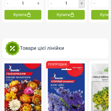
-
+
-
+
-
Купити
Купити
Купи
Товари цієї лінійки
РОЗПРОДАЖ