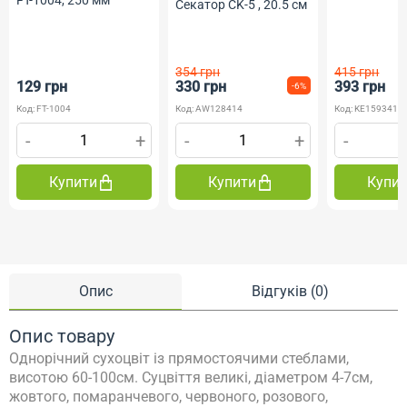
FT-1004, 250 мм
Сeкатор CK-5 , 20.5 см
354 грн
415 грн
129 грн
330 грн
393 грн
-6%
Код: FT-1004
Код: AW128414
Код: KE159341
-
+
-
+
-
Купити
Купити
Купи
Опис
Відгуків (0)
Опис товару
Однорічний сухоцвіт із прямостоячими стеблами,
висотою 60-100см.
Суцвіття великі, діаметром 4-7см,
жовтого, помаранчевого, червоного, розового,