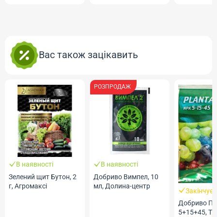
Вас також зацікавить
РОЗПРОДАЖ
В наявності
В наявності
Зелений щит Бутон, 2
Добриво Вимпел, 10
г, Агромаксі
мл, Долина-центр
Закінчує
Добриво П
5+15+45, ТМ