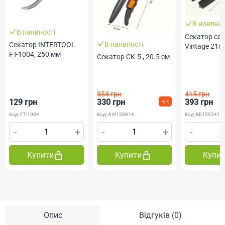
В наявнос
В наявності
Секатор са
В наявності
Секатор INTERTOOL
Vintage 21с
FT-1004, 250 мм
Сeкатор CK-5 , 20.5 см
354 грн
415 грн
129 грн
330 грн
393 грн
-6%
Код: FT-1004
Код: AW128414
Код: KE159341
-
+
-
+
-
Купити
Купити
Купи
Опис
Відгуків (0)