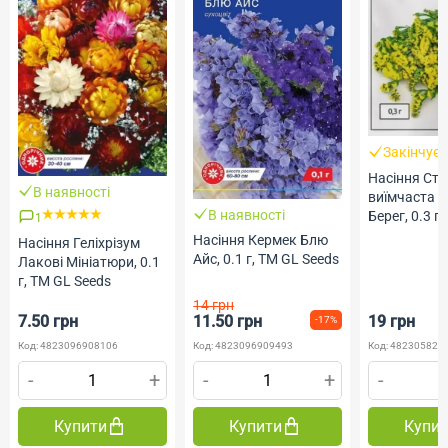
Закінчує
Насіння Ст
В наявності
виїмчаста 
В наявності
Берег, 0.3 г,
1
Голландія, 
Насіння Кермек Блю
Насіння Геліхрізум
Професійне 
Айс, 0.1 г, ТМ GL Seeds
Лакові Мініатюри, 0.1
г, ТМ GL Seeds
14 грн
7.50 грн
11.50 грн
19 грн
-17%
Код: 4823096908106
Код: 4823096909493
Код: 482305820
-
+
-
+
-
Купити
Купити
Купи