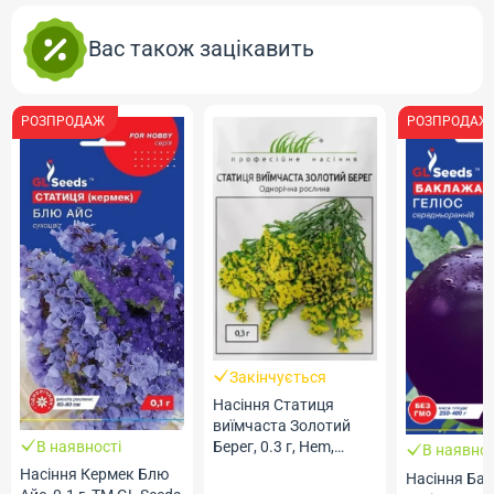
Вас також зацікавить
РОЗПРОДАЖ
РОЗПРОДАЖ
Закінчується
Насіння Статиця
виїмчаста Золотий
В наявності
Берег, 0.3 г, Hem,
В наявнос
Голландія, ТМ
Насіння Кермек Блю
Насіння Ба
Професійне насіння