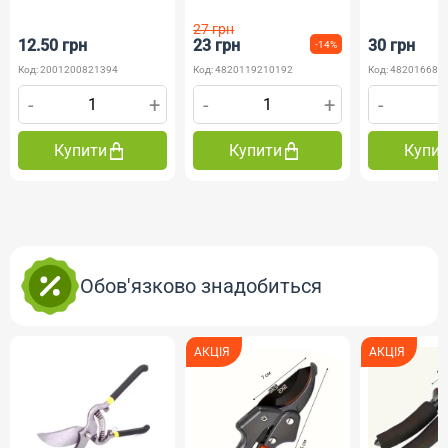
27 грн
12.50 грн
23 грн
30 грн
-14%
Код: 2001200821394
Код: 4820119210192
Код: 482016685
-
+
-
+
-
Купити
Купити
Купи
Обов'язково знадобиться
АКЦІЯ
АКЦІЯ