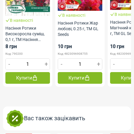
В наявнос
В наявності
В наявності
Насіння Ро
Насіння Ротики Жар
Магічний ки
Насіння Ротики
любові, 0.25 г, ТМ GL
г, ТМ GL Se
Високоросла суміш,
Seeds
0,1 г, ТМ Насіння
України
8 грн
10 грн
10 грн
Код: 790200
Код: 4823096908755
Код: 482309690
-
+
-
+
-
Купити
Купити
Купи
Вас також зацікавить