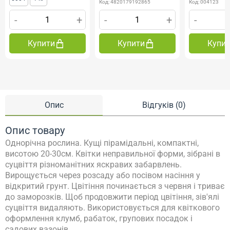
Код: 4820179192865
Код: 004123
-
+
-
+
-
Купити
Купити
Купи
Опис
Відгуків (0)
Опис товару
Однорічна рослина. Кущі пірамідальні, компактні,
висотою 20-30см. Квітки неправильної форми, зібрані в
суцвіття різноманітних яскравих забарвлень.
Вирощується через розсаду або посівом насіння у
відкритий грунт. Цвітіння починається з червня і триває
до заморозків. Щоб продовжити період цвітіння, зів'ялі
суцвіття видаляють. Використовується для квіткового
оформлення клумб, рабаток, групових посадок і
садових вазонів.