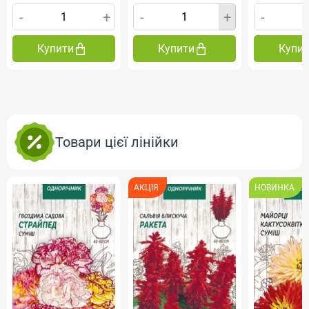
-
+
-
+
-
Купити
Купити
Купи
Товари цієї лінійки
АКЦІЯ
НОВИНКА