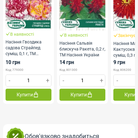
В наявності
В наявності
Закінчує
Насіння Гвоздика
Насіння Сальвія
Насіння Ма
садова Страйпед
блискуча Ракета, 0,2 г,
Кактусоквіт
суміш, 0,1 г, ТМ
ТМ Насіння України
суміш, 0,3 г,
Насіння України
Насіння Укр
10 грн
14 грн
9 грн
Код: 779300
Код: 801300
Код: 806200
-
+
-
+
-
Купити
Купити
Купи
Обов'язково знадобиться