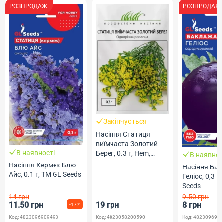
РОЗПРОДАЖ
РОЗПРОДАЖ
Закінчується
Насіння Статиця
виїмчаста Золотий
В наявності
Берег, 0.3 г, Hem,
В наявнос
Голландія, ТМ
Насіння Кермек Блю
Насіння Ба
Професійне насіння
Айс, 0.1 г, ТМ GL Seeds
Геліос, 0,3 г
Seeds
14 грн
9.50 грн
11.50 грн
19 грн
8 грн
-17%
Код: 4823096909493
Код: 4823058200590
Код: 482309690