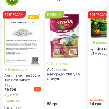
РОЗПРОДАЖ
НОВИНКА
РОЗПРОДАЖ
В наявнос
Сульфат ма
г, ТМ Агрор
В наявності
В наявності
Добриво «для
винограду» 200 г, ТМ
Аміячна селітра 500гр,
Стимул
1кг, Best Harvest
49 грн
46 грн
-6%
Код: 213157
17.50 грн
Пакування
58 грн
14 грн
500 г
1 кг