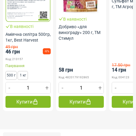
Сульфат ма
г, ТМ Агрор
В наявності
В наявності
Добриво «для
винограду» 200 г, ТМ
Аміячна селітра 500гр,
Стимул
1кг, Best Harvest
49 грн
46 грн
-6%
Код: 213157
17.50 грн
Пакування
58 грн
14 грн
500 г
1 кг
Код: 4820179192865
Код: 004123
-
+
-
+
-
Купити
Купити
Купи