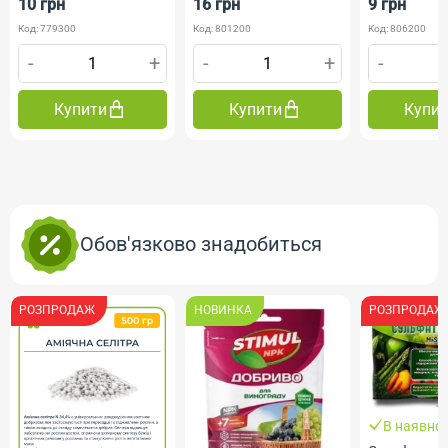
10 грн
16 грн
9 грн
Код: 779300
Код: 801200
Код: 806200
-
+
-
+
-
Купити
Купити
Купи
Обов'язково знадобиться
РОЗПРОДАЖ
НОВИНКА
РОЗПРОДАЖ
В наявнос