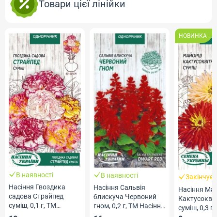
Товари цієї лінійки
НОВИНКА
В наявності
В наявності
Закінчує
Насіння Гвоздика
Насіння Сальвія
Насіння Ма
садова Страйпед
блискуча Червоний
Кактусоквіт
суміш, 0,1 г, ТМ
гном, 0,2 г, ТМ Насіння
суміш, 0,3 г,
Насіння України
України
Насіння Укр