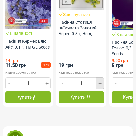
Закінчується
Насіння Статиця
виїмчаста Золотий
В наявності
Берег, 0.3 г, Hem,
В наявнос
Голландія, ТМ
Насіння Кермек Блю
Насіння Ба
Професійне насіння
Айс, 0.1 г, ТМ GL Seeds
Геліос, 0,3 г
Seeds
14 грн
9.50 грн
11.50 грн
19 грн
8 грн
-17%
Код: 4823096909493
Код: 4823058200590
Код: 482309690
-
+
-
+
-
Купити
Купити
Купи