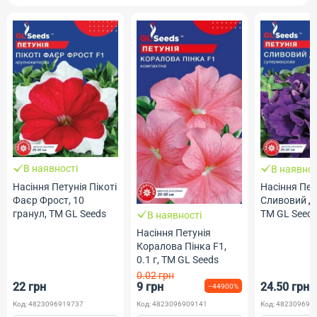
В наявності
В наявнос
Насіння Петунія Пікоті
Насіння Пет
Фаєр Фрост, 10
Сливовий дж
гранул, ТМ GL Seeds
ТМ GL Seed
В наявності
Насіння Петунія
Коралова Пінка F1,
0.1 г, ТМ GL Seeds
0.02 грн
22 грн
9 грн
24.50 грн
--44900%
Код: 4823096919737
Код: 4823096909141
Код: 482309691